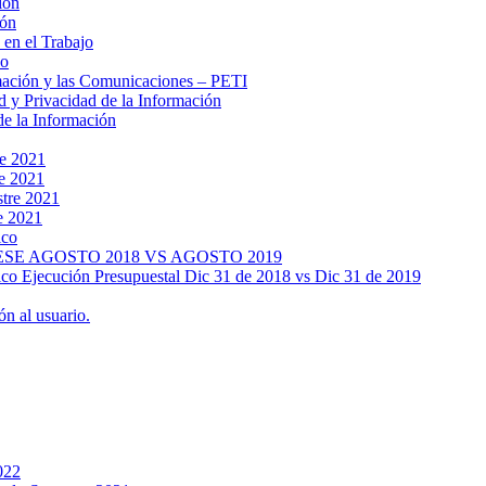
ión
ión
 en el Trabajo
no
rmación y las Comunicaciones – PETI
d y Privacidad de la Información
de la Información
re 2021
re 2021
stre 2021
e 2021
ico
SE AGOSTO 2018 VS AGOSTO 2019
lico Ejecución Presupuestal Dic 31 de 2018 vs Dic 31 de 2019
n al usuario.
022