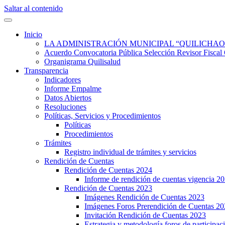
Saltar al contenido
Quilisalud Somos Todos
Quilisalud
Inicio
LA ADMINISTRACIÓN MUNICIPAL “QUILICHAO
Acuerdo Convocatoria Pública Selección Revisor Fi
Organigrama Quilisalud
Transparencia
Indicadores
Informe Empalme
Datos Abiertos
Resoluciones
Políticas, Servicios y Procedimientos
Políticas
Procedimientos
Trámites
Registro individual de trámites y servicios
Rendición de Cuentas
Rendición de Cuentas 2024
Informe de rendición de cuentas vigencia 2
Rendición de Cuentas 2023
Imágenes Rendición de Cuentas 2023
Imágenes Foros Prerendición de Cuentas 2
Invitación Rendición de Cuentas 2023
Estrategia y metodología foros de participa