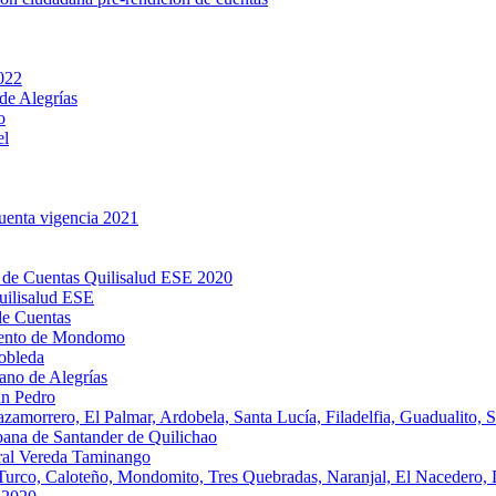
2022
de Alegrías
o
el
cuenta vigencia 2021
 de Cuentas Quilisalud ESE 2020
uilisalud ESE
de Cuentas
miento de Mondomo
obleda
ano de Alegrías
an Pedro
amorrero, El Palmar, Ardobela, Santa Lucía, Filadelfia, Guadualito, S
bana de Santander de Quilichao
ral Vereda Taminango
 Turco, Caloteño, Mondomito, Tres Quebradas, Naranjal, El Nacedero