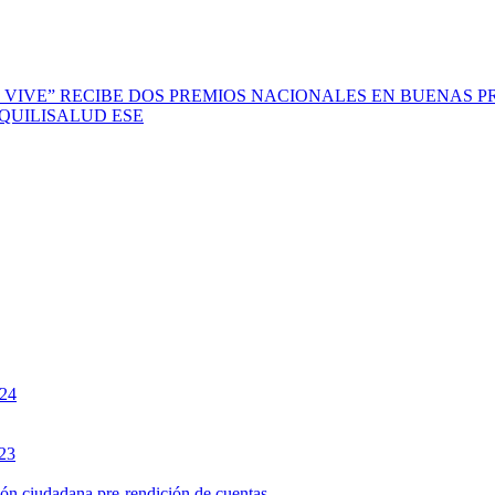
 VIVE” RECIBE DOS PREMIOS NACIONALES EN BUENAS P
scal QUILISALUD ESE
024
023
ción ciudadana pre-rendición de cuentas