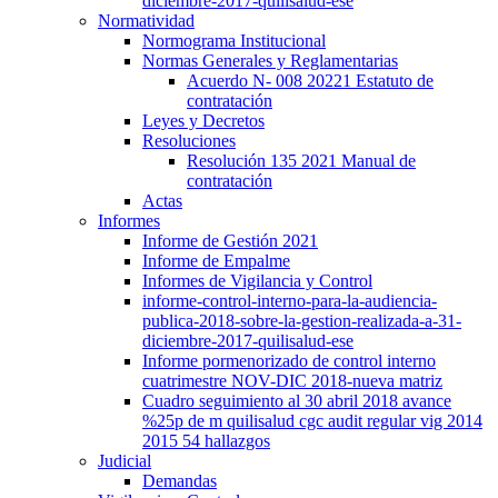
diciembre-2017-quilisalud-ese
Normatividad
Normograma Institucional
Normas Generales y Reglamentarias
Acuerdo N- 008 20221 Estatuto de
contratación
Leyes y Decretos
Resoluciones
Resolución 135 2021 Manual de
contratación
Actas
Informes
Informe de Gestión 2021
Informe de Empalme
Informes de Vigilancia y Control
informe-control-interno-para-la-audiencia-
publica-2018-sobre-la-gestion-realizada-a-31-
diciembre-2017-quilisalud-ese
Informe pormenorizado de control interno
cuatrimestre NOV-DIC 2018-nueva matriz
Cuadro seguimiento al 30 abril 2018 avance
%25p de m quilisalud cgc audit regular vig 2014
2015 54 hallazgos
Judicial
Demandas