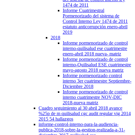
1474 de 2011
Informe Cuatrimestral
Pormenorizado del sistema de
Control Interno Ley 1474 de 2011
estatuto anticorrupción enero-abril
2019
2018
Informe pormenorizado de control
interno-quilisalud ese cuatrimestre
enero-abril 2018 nueva- matriz
Informe pormenorizado de control
interno-Quilisalud ESE cuatrimestre
mayo-agosto 2018 nueva matriz
Informe pormenorizado control
interno 3er cuatrimestre Septiembre-
Diciembre 2018
Informe pormenorizado de control
interno cuatrimestre NOV-DIC
2018-nueva matriz
Cuadro seguimiento al 30 abril 2018 avance
%25p de m quilisalud cgc audit regular vig 2014
2015 54 hallazgos
informe-control-interno-para-la-audiencia-
publica-2018-sobre-la-gestion-realizada-a-31-