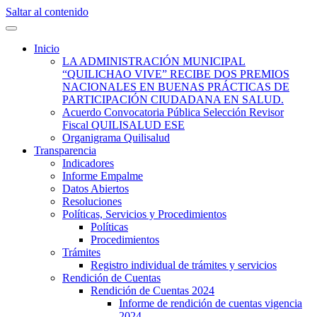
Saltar al contenido
Quilisalud Somos Todos
Quilisalud
Inicio
LA ADMINISTRACIÓN MUNICIPAL
“QUILICHAO VIVE” RECIBE DOS PREMIOS
NACIONALES EN BUENAS PRÁCTICAS DE
PARTICIPACIÓN CIUDADANA EN SALUD.
Acuerdo Convocatoria Pública Selección Revisor
Fiscal QUILISALUD ESE
Organigrama Quilisalud
Transparencia
Indicadores
Informe Empalme
Datos Abiertos
Resoluciones
Políticas, Servicios y Procedimientos
Políticas
Procedimientos
Trámites
Registro individual de trámites y servicios
Rendición de Cuentas
Rendición de Cuentas 2024
Informe de rendición de cuentas vigencia
2024