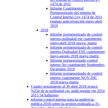
1474 de 2011
Informe Cuatrimestral
Pormenorizado del sistema de
Control Interno Ley 1474 de 2011
estatuto anticorrupción enero-abril
2019
2018
Informe pormenorizado de control
interno-quilisalud ese cuatrimestre
enero-abril 2018 nueva- matriz
Informe pormenorizado de control
interno-Quilisalud ESE cuatrimestre
mayo-agosto 2018 nueva matriz
Informe pormenorizado control
interno 3er cuatrimestre Septiembre-
Diciembre 2018
Informe pormenorizado de control
interno cuatrimestre NOV-DIC
2018-nueva matriz
Cuadro seguimiento al 30 abril 2018 avance
%25p de m quilisalud cgc audit regular vig 2014
2015 54 hallazgos
informe-control-interno-para-la-audiencia-
publica-2018-sobre-la-gestion-realizada-a-31-