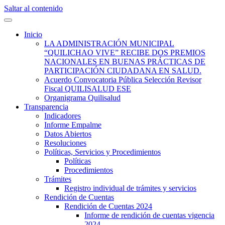
Saltar al contenido
Quilisalud Somos Todos
Quilisalud
Inicio
LA ADMINISTRACIÓN MUNICIPAL
“QUILICHAO VIVE” RECIBE DOS PREMIOS
NACIONALES EN BUENAS PRÁCTICAS DE
PARTICIPACIÓN CIUDADANA EN SALUD.
Acuerdo Convocatoria Pública Selección Revisor
Fiscal QUILISALUD ESE
Organigrama Quilisalud
Transparencia
Indicadores
Informe Empalme
Datos Abiertos
Resoluciones
Políticas, Servicios y Procedimientos
Políticas
Procedimientos
Trámites
Registro individual de trámites y servicios
Rendición de Cuentas
Rendición de Cuentas 2024
Informe de rendición de cuentas vigencia
2024