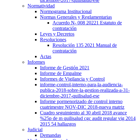
diciembre-2017-quilisalud-ese
Normatividad
Normograma Institucional
Normas Generales y Reglamentarias
Acuerdo N- 008 20221 Estatuto de
contratación
Leyes y Decretos
Resoluciones
Resolución 135 2021 Manual de
contratación
Actas
Informes
Informe de Gestión 2021
Informe de Empalme
Informes de Vigilancia y Control
informe-control-interno-para-la-audiencia-
publica-2018-sobre-la-gestion-realizada-a-31-
diciembre-2017-quilisalud-ese
Informe pormenorizado de control interno
cuatrimestre NOV-DIC 2018-nueva matriz
Cuadro seguimiento al 30 abril 2018 avance
%25p de m quilisalud cgc audit regular vig 2014
2015 54 hallazgos
Judicial
Demandas