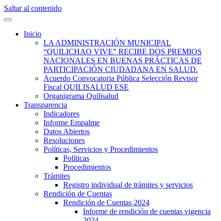
Saltar al contenido
Quilisalud Somos Todos
Quilisalud
Inicio
LA ADMINISTRACIÓN MUNICIPAL
“QUILICHAO VIVE” RECIBE DOS PREMIOS
NACIONALES EN BUENAS PRÁCTICAS DE
PARTICIPACIÓN CIUDADANA EN SALUD.
Acuerdo Convocatoria Pública Selección Revisor
Fiscal QUILISALUD ESE
Organigrama Quilisalud
Transparencia
Indicadores
Informe Empalme
Datos Abiertos
Resoluciones
Políticas, Servicios y Procedimientos
Políticas
Procedimientos
Trámites
Registro individual de trámites y servicios
Rendición de Cuentas
Rendición de Cuentas 2024
Informe de rendición de cuentas vigencia
2024