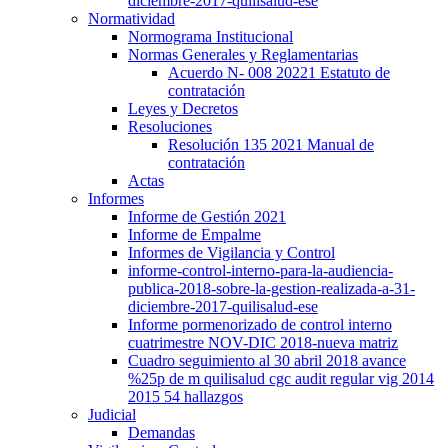
diciembre-2017-quilisalud-ese
Normatividad
Normograma Institucional
Normas Generales y Reglamentarias
Acuerdo N- 008 20221 Estatuto de
contratación
Leyes y Decretos
Resoluciones
Resolución 135 2021 Manual de
contratación
Actas
Informes
Informe de Gestión 2021
Informe de Empalme
Informes de Vigilancia y Control
informe-control-interno-para-la-audiencia-
publica-2018-sobre-la-gestion-realizada-a-31-
diciembre-2017-quilisalud-ese
Informe pormenorizado de control interno
cuatrimestre NOV-DIC 2018-nueva matriz
Cuadro seguimiento al 30 abril 2018 avance
%25p de m quilisalud cgc audit regular vig 2014
2015 54 hallazgos
Judicial
Demandas