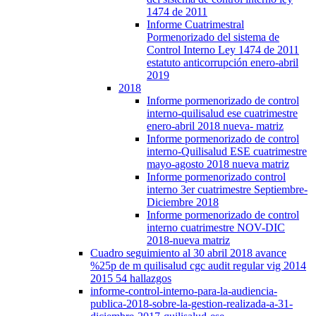
1474 de 2011
Informe Cuatrimestral
Pormenorizado del sistema de
Control Interno Ley 1474 de 2011
estatuto anticorrupción enero-abril
2019
2018
Informe pormenorizado de control
interno-quilisalud ese cuatrimestre
enero-abril 2018 nueva- matriz
Informe pormenorizado de control
interno-Quilisalud ESE cuatrimestre
mayo-agosto 2018 nueva matriz
Informe pormenorizado control
interno 3er cuatrimestre Septiembre-
Diciembre 2018
Informe pormenorizado de control
interno cuatrimestre NOV-DIC
2018-nueva matriz
Cuadro seguimiento al 30 abril 2018 avance
%25p de m quilisalud cgc audit regular vig 2014
2015 54 hallazgos
informe-control-interno-para-la-audiencia-
publica-2018-sobre-la-gestion-realizada-a-31-