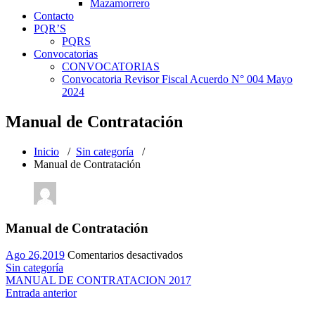
Mazamorrero
Contacto
PQR’S
PQRS
Convocatorias
CONVOCATORIAS
Convocatoria Revisor Fiscal Acuerdo N° 004 Mayo
2024
Manual de Contratación
Inicio
/
Sin categoría
/
Manual de Contratación
Manual de Contratación
en
Ago 26,2019
Comentarios desactivados
Manual
Sin categoría
de
MANUAL DE CONTRATACION 2017
Contratación
Entrada anterior