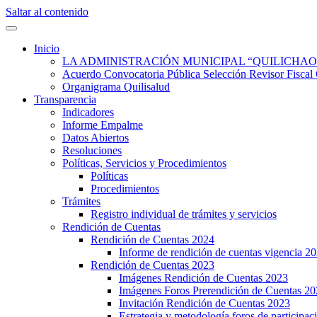
Saltar al contenido
Quilisalud Somos Todos
Quilisalud
Inicio
LA ADMINISTRACIÓN MUNICIPAL “QUILICHAO
Acuerdo Convocatoria Pública Selección Revisor Fi
Organigrama Quilisalud
Transparencia
Indicadores
Informe Empalme
Datos Abiertos
Resoluciones
Políticas, Servicios y Procedimientos
Políticas
Procedimientos
Trámites
Registro individual de trámites y servicios
Rendición de Cuentas
Rendición de Cuentas 2024
Informe de rendición de cuentas vigencia 2
Rendición de Cuentas 2023
Imágenes Rendición de Cuentas 2023
Imágenes Foros Prerendición de Cuentas 2
Invitación Rendición de Cuentas 2023
Estrategia y metodología foros de participa