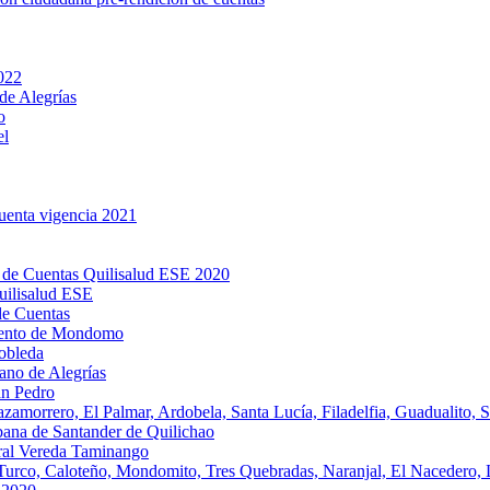
2022
de Alegrías
o
el
cuenta vigencia 2021
 de Cuentas Quilisalud ESE 2020
uilisalud ESE
de Cuentas
miento de Mondomo
obleda
ano de Alegrías
an Pedro
amorrero, El Palmar, Ardobela, Santa Lucía, Filadelfia, Guadualito, S
bana de Santander de Quilichao
ral Vereda Taminango
 Turco, Caloteño, Mondomito, Tres Quebradas, Naranjal, El Nacedero