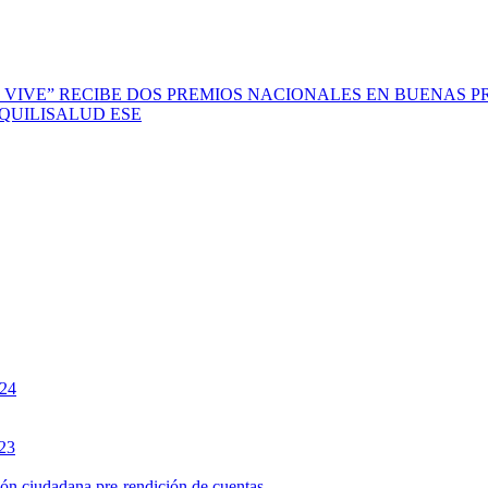
 VIVE” RECIBE DOS PREMIOS NACIONALES EN BUENAS P
scal QUILISALUD ESE
024
023
ción ciudadana pre-rendición de cuentas