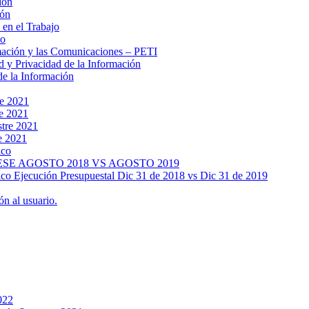
ión
ión
 en el Trabajo
no
rmación y las Comunicaciones – PETI
d y Privacidad de la Información
de la Información
re 2021
re 2021
stre 2021
e 2021
ico
SE AGOSTO 2018 VS AGOSTO 2019
lico Ejecución Presupuestal Dic 31 de 2018 vs Dic 31 de 2019
n al usuario.
022