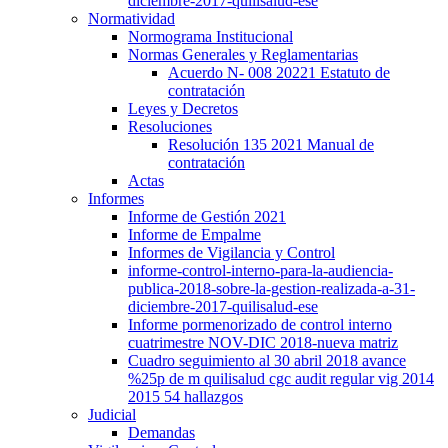
diciembre-2017-quilisalud-ese
Normatividad
Normograma Institucional
Normas Generales y Reglamentarias
Acuerdo N- 008 20221 Estatuto de
contratación
Leyes y Decretos
Resoluciones
Resolución 135 2021 Manual de
contratación
Actas
Informes
Informe de Gestión 2021
Informe de Empalme
Informes de Vigilancia y Control
informe-control-interno-para-la-audiencia-
publica-2018-sobre-la-gestion-realizada-a-31-
diciembre-2017-quilisalud-ese
Informe pormenorizado de control interno
cuatrimestre NOV-DIC 2018-nueva matriz
Cuadro seguimiento al 30 abril 2018 avance
%25p de m quilisalud cgc audit regular vig 2014
2015 54 hallazgos
Judicial
Demandas