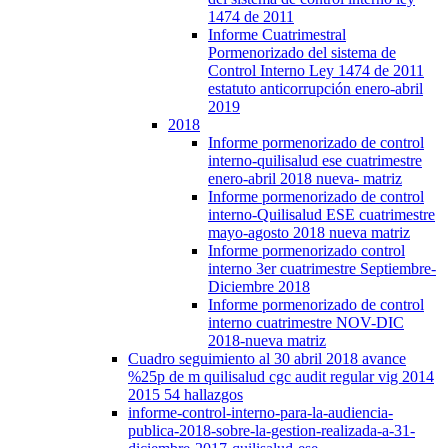
1474 de 2011
Informe Cuatrimestral
Pormenorizado del sistema de
Control Interno Ley 1474 de 2011
estatuto anticorrupción enero-abril
2019
2018
Informe pormenorizado de control
interno-quilisalud ese cuatrimestre
enero-abril 2018 nueva- matriz
Informe pormenorizado de control
interno-Quilisalud ESE cuatrimestre
mayo-agosto 2018 nueva matriz
Informe pormenorizado control
interno 3er cuatrimestre Septiembre-
Diciembre 2018
Informe pormenorizado de control
interno cuatrimestre NOV-DIC
2018-nueva matriz
Cuadro seguimiento al 30 abril 2018 avance
%25p de m quilisalud cgc audit regular vig 2014
2015 54 hallazgos
informe-control-interno-para-la-audiencia-
publica-2018-sobre-la-gestion-realizada-a-31-