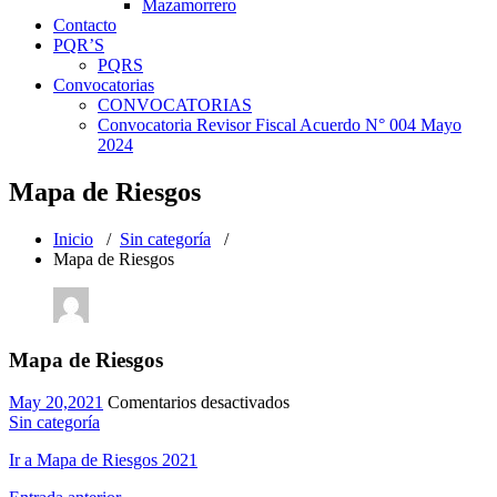
Mazamorrero
Contacto
PQR’S
PQRS
Convocatorias
CONVOCATORIAS
Convocatoria Revisor Fiscal Acuerdo N° 004 Mayo
2024
Mapa de Riesgos
Inicio
/
Sin categoría
/
Mapa de Riesgos
Mapa de Riesgos
en
May 20,2021
Comentarios desactivados
Mapa
Sin categoría
de
Ir a Mapa de Riesgos 2021
Riesgos