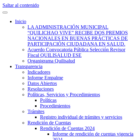
Saltar al contenido
Quilisalud Somos Todos
Quilisalud
Inicio
LA ADMINISTRACIÓN MUNICIPAL
“QUILICHAO VIVE” RECIBE DOS PREMIOS
NACIONALES EN BUENAS PRÁCTICAS DE
PARTICIPACIÓN CIUDADANA EN SALUD.
Acuerdo Convocatoria Pública Selección Revisor
Fiscal QUILISALUD ESE
Organigrama Quilisalud
Transparencia
Indicadores
Informe Empalme
Datos Abiertos
Resoluciones
Políticas, Servicios y Procedimientos
Políticas
Procedimientos
Trámites
Registro individual de trámites y servicios
Rendición de Cuentas
Rendición de Cuentas 2024
Informe de rendición de cuentas vigencia
2024