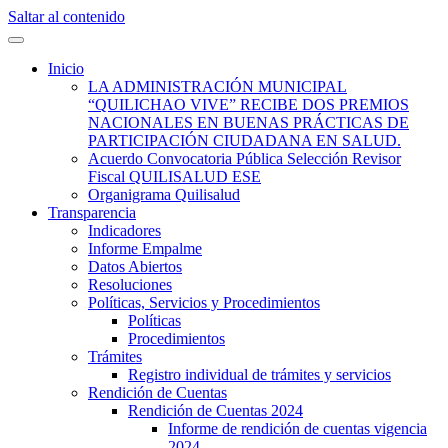
Saltar al contenido
Quilisalud Somos Todos
Quilisalud
Inicio
LA ADMINISTRACIÓN MUNICIPAL
“QUILICHAO VIVE” RECIBE DOS PREMIOS
NACIONALES EN BUENAS PRÁCTICAS DE
PARTICIPACIÓN CIUDADANA EN SALUD.
Acuerdo Convocatoria Pública Selección Revisor
Fiscal QUILISALUD ESE
Organigrama Quilisalud
Transparencia
Indicadores
Informe Empalme
Datos Abiertos
Resoluciones
Políticas, Servicios y Procedimientos
Políticas
Procedimientos
Trámites
Registro individual de trámites y servicios
Rendición de Cuentas
Rendición de Cuentas 2024
Informe de rendición de cuentas vigencia
2024