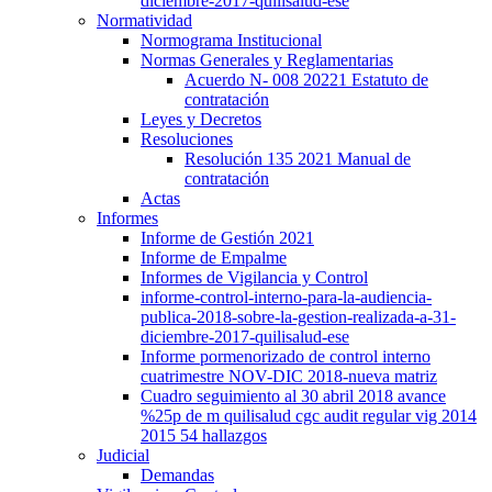
diciembre-2017-quilisalud-ese
Normatividad
Normograma Institucional
Normas Generales y Reglamentarias
Acuerdo N- 008 20221 Estatuto de
contratación
Leyes y Decretos
Resoluciones
Resolución 135 2021 Manual de
contratación
Actas
Informes
Informe de Gestión 2021
Informe de Empalme
Informes de Vigilancia y Control
informe-control-interno-para-la-audiencia-
publica-2018-sobre-la-gestion-realizada-a-31-
diciembre-2017-quilisalud-ese
Informe pormenorizado de control interno
cuatrimestre NOV-DIC 2018-nueva matriz
Cuadro seguimiento al 30 abril 2018 avance
%25p de m quilisalud cgc audit regular vig 2014
2015 54 hallazgos
Judicial
Demandas