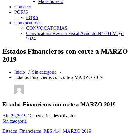
Mazamorrero
Contacto
PQR’S
PQRS
Convocatorias
CONVOCATORIAS
Convocatoria Revisor Fiscal Acuerdo N° 004 Mayo
2024
Estados Financieros con corte a MARZO
2019
Inicio
/
Sin categoría
/
Estados Financieros con corte a MARZO 2019
Estados Financieros con corte a MARZO 2019
en
Abr 26,2019
Comentarios desactivados
Estados
Sin categoría
Financieros
Estados_Financieros_RES.414_MARZO 2019
con