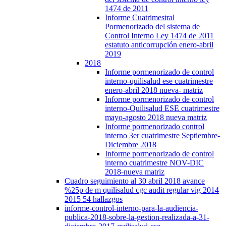
1474 de 2011
Informe Cuatrimestral
Pormenorizado del sistema de
Control Interno Ley 1474 de 2011
estatuto anticorrupción enero-abril
2019
2018
Informe pormenorizado de control
interno-quilisalud ese cuatrimestre
enero-abril 2018 nueva- matriz
Informe pormenorizado de control
interno-Quilisalud ESE cuatrimestre
mayo-agosto 2018 nueva matriz
Informe pormenorizado control
interno 3er cuatrimestre Septiembre-
Diciembre 2018
Informe pormenorizado de control
interno cuatrimestre NOV-DIC
2018-nueva matriz
Cuadro seguimiento al 30 abril 2018 avance
%25p de m quilisalud cgc audit regular vig 2014
2015 54 hallazgos
informe-control-interno-para-la-audiencia-
publica-2018-sobre-la-gestion-realizada-a-31-