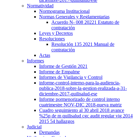
diciembre-2017-quilisalud-ese
Normatividad
Normograma Institucional
Normas Generales y Reglamentarias
Acuerdo N- 008 20221 Estatuto de
contratación
Leyes y Decretos
Resoluciones
Resolución 135 2021 Manual de
contratación
Actas
Informes
Informe de Gestión 2021
Informe de Empalme
Informes de Vigilancia y Control
informe-control-interno-para-la-audiencia-
publica-2018-sobre-la-gestion-realizada-a-31-
diciembre-2017-quilisalud-ese
Informe pormenorizado de control interno
cuatrimestre NOV-DIC 2018-nueva matriz
Cuadro seguimiento al 30 abril 2018 avance
%25p de m quilisalud cgc audit regular vig 2014
2015 54 hallazgos
Judicial
Demandas