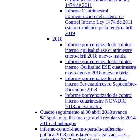
1474 de 2011
Informe Cuatrimestral
Pormenorizado del sistema de
Control Interno Ley 1474 de 2011
estatuto anticorrupción enero-abril
2019
2018
Informe pormenorizado de control
interno-quilisalud ese cuatrimestre
enero-abril 2018 nueva- matriz
Informe pormenorizado de control
interno-Quilisalud ESE cuatrimestre
mayo-agosto 2018 nueva matriz
Informe pormenorizado control
interno 3er cuatrimestre Septiembre-
Diciembre 2018
Informe pormenorizado de control
interno cuatrimestre NOV-DIC
2018-nueva matriz
Cuadro seguimiento al 30 abril 2018 avance
%25p de m quilisalud cgc audit regular vig 2014
2015 54 hallazgos
informe-control-interno-para-la-audiencia-
publica-2018-sobre-la-gestion-realizada-a-31-