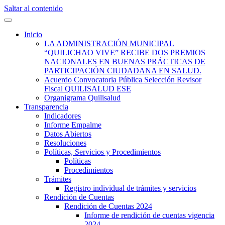
Saltar al contenido
Quilisalud Somos Todos
Quilisalud
Inicio
LA ADMINISTRACIÓN MUNICIPAL
“QUILICHAO VIVE” RECIBE DOS PREMIOS
NACIONALES EN BUENAS PRÁCTICAS DE
PARTICIPACIÓN CIUDADANA EN SALUD.
Acuerdo Convocatoria Pública Selección Revisor
Fiscal QUILISALUD ESE
Organigrama Quilisalud
Transparencia
Indicadores
Informe Empalme
Datos Abiertos
Resoluciones
Políticas, Servicios y Procedimientos
Políticas
Procedimientos
Trámites
Registro individual de trámites y servicios
Rendición de Cuentas
Rendición de Cuentas 2024
Informe de rendición de cuentas vigencia
2024