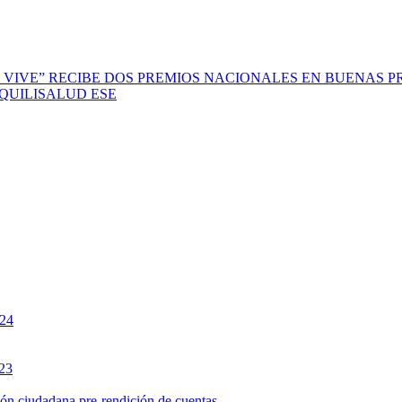
 VIVE” RECIBE DOS PREMIOS NACIONALES EN BUENAS P
scal QUILISALUD ESE
024
023
ción ciudadana pre-rendición de cuentas