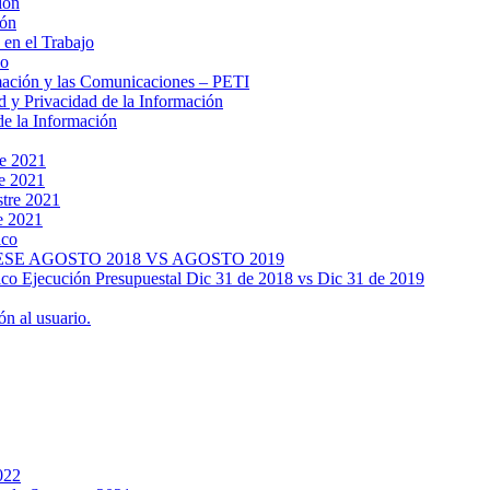
ión
ión
 en el Trabajo
no
rmación y las Comunicaciones – PETI
d y Privacidad de la Información
de la Información
re 2021
re 2021
stre 2021
e 2021
ico
SE AGOSTO 2018 VS AGOSTO 2019
lico Ejecución Presupuestal Dic 31 de 2018 vs Dic 31 de 2019
n al usuario.
022