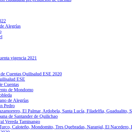
2022
de Alegrías
o
el
cuenta vigencia 2021
 de Cuentas Quilisalud ESE 2020
uilisalud ESE
de Cuentas
miento de Mondomo
obleda
ano de Alegrías
an Pedro
amorrero, El Palmar, Ardobela, Santa Lucía, Filadelfia, Guadualito, S
bana de Santander de Quilichao
ral Vereda Taminango
 Turco, Caloteño, Mondomito, Tres Quebradas, Naranjal, El Nacedero