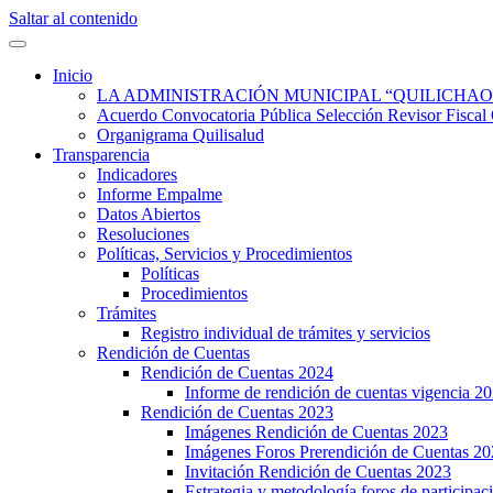
Saltar al contenido
Quilisalud Somos Todos
Quilisalud
Inicio
LA ADMINISTRACIÓN MUNICIPAL “QUILICHAO
Acuerdo Convocatoria Pública Selección Revisor Fi
Organigrama Quilisalud
Transparencia
Indicadores
Informe Empalme
Datos Abiertos
Resoluciones
Políticas, Servicios y Procedimientos
Políticas
Procedimientos
Trámites
Registro individual de trámites y servicios
Rendición de Cuentas
Rendición de Cuentas 2024
Informe de rendición de cuentas vigencia 2
Rendición de Cuentas 2023
Imágenes Rendición de Cuentas 2023
Imágenes Foros Prerendición de Cuentas 2
Invitación Rendición de Cuentas 2023
Estrategia y metodología foros de participa