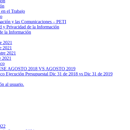
ión
ión
 en el Trabajo
no
rmación y las Comunicaciones – PETI
d y Privacidad de la Información
de la Información
re 2021
re 2021
stre 2021
e 2021
ico
SE AGOSTO 2018 VS AGOSTO 2019
lico Ejecución Presupuestal Dic 31 de 2018 vs Dic 31 de 2019
n al usuario.
022