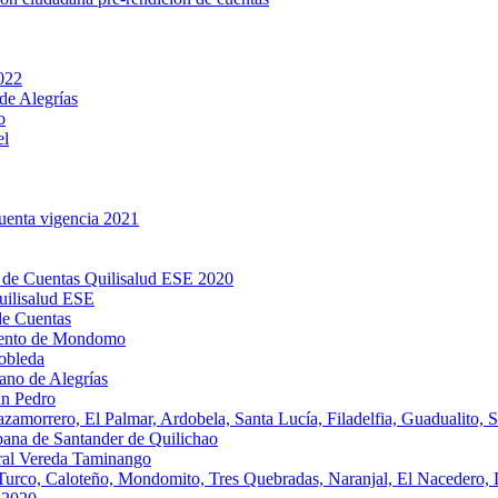
2022
de Alegrías
o
el
cuenta vigencia 2021
 de Cuentas Quilisalud ESE 2020
uilisalud ESE
de Cuentas
miento de Mondomo
obleda
ano de Alegrías
an Pedro
amorrero, El Palmar, Ardobela, Santa Lucía, Filadelfia, Guadualito, S
bana de Santander de Quilichao
ral Vereda Taminango
 Turco, Caloteño, Mondomito, Tres Quebradas, Naranjal, El Nacedero