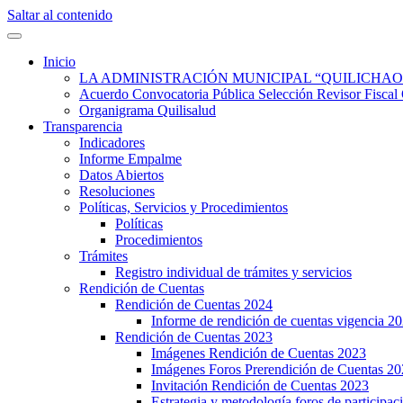
Saltar al contenido
Quilisalud Somos Todos
Quilisalud
Inicio
LA ADMINISTRACIÓN MUNICIPAL “QUILICHAO
Acuerdo Convocatoria Pública Selección Revisor Fi
Organigrama Quilisalud
Transparencia
Indicadores
Informe Empalme
Datos Abiertos
Resoluciones
Políticas, Servicios y Procedimientos
Políticas
Procedimientos
Trámites
Registro individual de trámites y servicios
Rendición de Cuentas
Rendición de Cuentas 2024
Informe de rendición de cuentas vigencia 2
Rendición de Cuentas 2023
Imágenes Rendición de Cuentas 2023
Imágenes Foros Prerendición de Cuentas 2
Invitación Rendición de Cuentas 2023
Estrategia y metodología foros de participa