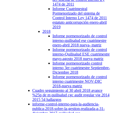
1474 de 2011
Informe Cuatrimestral
Pormenorizado del sistema de
Control Interno Ley 1474 de 2011
estatuto anticorrupción enero-abril
2019
2018
Informe pormenorizado de control
interno-quilisalud ese cuatrimestre
enero-abril 2018 nueva- matriz
Informe pormenorizado de control
interno-Quilisalud ESE cuatrimestre
mayo-agosto 2018 nueva matriz
Informe pormenorizado control
interno 3er cuatrimestre Septiembre-
Diciembre 2018
Informe pormenorizado de control
interno cuatrimestre NOV-DIC
2018-nueva matriz
Cuadro seguimiento al 30 abril 2018 avance
%25p de m quilisalud cgc audit regular vig 2014
2015 54 hallazgos
informe-control-interno-para-la-audiencia-
publica-2018-sobre-la-gestion-realizada-a-31-