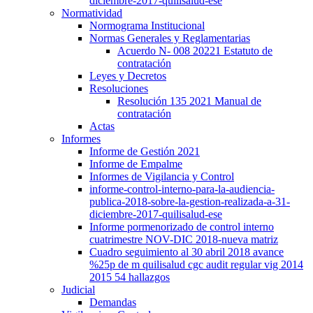
diciembre-2017-quilisalud-ese
Normatividad
Normograma Institucional
Normas Generales y Reglamentarias
Acuerdo N- 008 20221 Estatuto de
contratación
Leyes y Decretos
Resoluciones
Resolución 135 2021 Manual de
contratación
Actas
Informes
Informe de Gestión 2021
Informe de Empalme
Informes de Vigilancia y Control
informe-control-interno-para-la-audiencia-
publica-2018-sobre-la-gestion-realizada-a-31-
diciembre-2017-quilisalud-ese
Informe pormenorizado de control interno
cuatrimestre NOV-DIC 2018-nueva matriz
Cuadro seguimiento al 30 abril 2018 avance
%25p de m quilisalud cgc audit regular vig 2014
2015 54 hallazgos
Judicial
Demandas