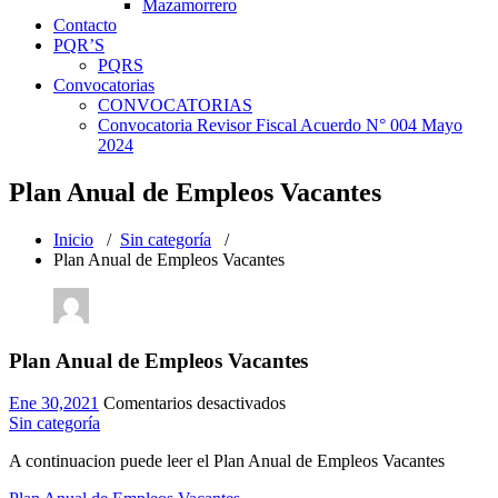
Mazamorrero
Contacto
PQR’S
PQRS
Convocatorias
CONVOCATORIAS
Convocatoria Revisor Fiscal Acuerdo N° 004 Mayo
2024
Plan Anual de Empleos Vacantes
Inicio
/
Sin categoría
/
Plan Anual de Empleos Vacantes
Plan Anual de Empleos Vacantes
en
Ene 30,2021
Comentarios desactivados
Plan
Sin categoría
Anual
A continuacion puede leer el Plan Anual de Empleos Vacantes
de
Empleos