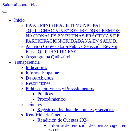
Saltar al contenido
Quilisalud Somos Todos
Quilisalud
Inicio
LA ADMINISTRACIÓN MUNICIPAL
“QUILICHAO VIVE” RECIBE DOS PREMIOS
NACIONALES EN BUENAS PRÁCTICAS DE
PARTICIPACIÓN CIUDADANA EN SALUD.
Acuerdo Convocatoria Pública Selección Revisor
Fiscal QUILISALUD ESE
Organigrama Quilisalud
Transparencia
Indicadores
Informe Empalme
Datos Abiertos
Resoluciones
Políticas, Servicios y Procedimientos
Políticas
Procedimientos
Trámites
Registro individual de trámites y servicios
Rendición de Cuentas
Rendición de Cuentas 2024
Informe de rendición de cuentas vigencia
2024