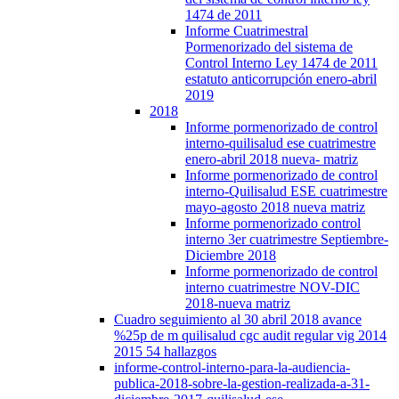
1474 de 2011
Informe Cuatrimestral
Pormenorizado del sistema de
Control Interno Ley 1474 de 2011
estatuto anticorrupción enero-abril
2019
2018
Informe pormenorizado de control
interno-quilisalud ese cuatrimestre
enero-abril 2018 nueva- matriz
Informe pormenorizado de control
interno-Quilisalud ESE cuatrimestre
mayo-agosto 2018 nueva matriz
Informe pormenorizado control
interno 3er cuatrimestre Septiembre-
Diciembre 2018
Informe pormenorizado de control
interno cuatrimestre NOV-DIC
2018-nueva matriz
Cuadro seguimiento al 30 abril 2018 avance
%25p de m quilisalud cgc audit regular vig 2014
2015 54 hallazgos
informe-control-interno-para-la-audiencia-
publica-2018-sobre-la-gestion-realizada-a-31-