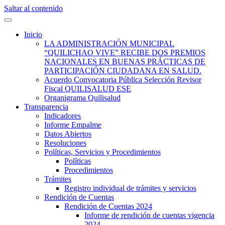
Saltar al contenido
Quilisalud Somos Todos
Quilisalud
Inicio
LA ADMINISTRACIÓN MUNICIPAL
“QUILICHAO VIVE” RECIBE DOS PREMIOS
NACIONALES EN BUENAS PRÁCTICAS DE
PARTICIPACIÓN CIUDADANA EN SALUD.
Acuerdo Convocatoria Pública Selección Revisor
Fiscal QUILISALUD ESE
Organigrama Quilisalud
Transparencia
Indicadores
Informe Empalme
Datos Abiertos
Resoluciones
Políticas, Servicios y Procedimientos
Políticas
Procedimientos
Trámites
Registro individual de trámites y servicios
Rendición de Cuentas
Rendición de Cuentas 2024
Informe de rendición de cuentas vigencia
2024