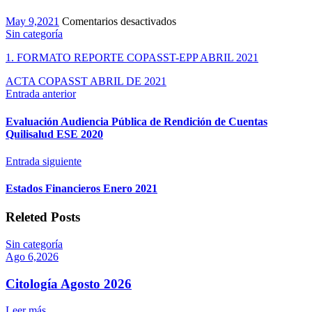
en
May 9,2021
Comentarios desactivados
seguimiento
Sin categoría
del
1. FORMATO REPORTE COPASST-EPP ABRIL 2021
COPASST
a
ACTA COPASST ABRIL DE 2021
medidas
Entrada anterior
de
prevención
y
Evaluación Audiencia Pública de Rendición de Cuentas
contención
Quilisalud ESE 2020
de
contagio
Entrada siguiente
con
el
Estados Financieros Enero 2021
coronavirus
COVID-
Releted Posts
19
Sin categoría
Ago 6,2026
Citología Agosto 2026
Leer más