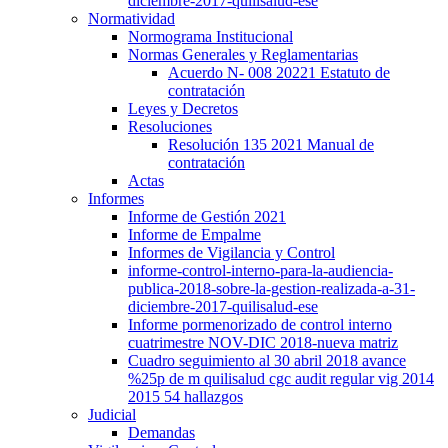
diciembre-2017-quilisalud-ese
Normatividad
Normograma Institucional
Normas Generales y Reglamentarias
Acuerdo N- 008 20221 Estatuto de
contratación
Leyes y Decretos
Resoluciones
Resolución 135 2021 Manual de
contratación
Actas
Informes
Informe de Gestión 2021
Informe de Empalme
Informes de Vigilancia y Control
informe-control-interno-para-la-audiencia-
publica-2018-sobre-la-gestion-realizada-a-31-
diciembre-2017-quilisalud-ese
Informe pormenorizado de control interno
cuatrimestre NOV-DIC 2018-nueva matriz
Cuadro seguimiento al 30 abril 2018 avance
%25p de m quilisalud cgc audit regular vig 2014
2015 54 hallazgos
Judicial
Demandas