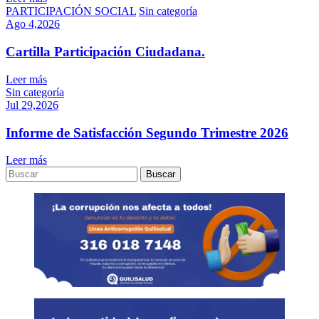
PARTICIPACIÓN SOCIAL
Sin categoría
Ago 4,2026
Cartilla Participación Ciudadana.
Leer más
Sin categoría
Jul 29,2026
Informe de Satisfacción Segundo Trimestre 2026
Leer más