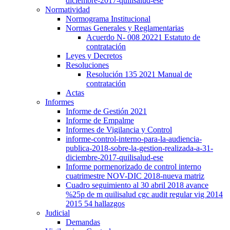
diciembre-2017-quilisalud-ese
Normatividad
Normograma Institucional
Normas Generales y Reglamentarias
Acuerdo N- 008 20221 Estatuto de
contratación
Leyes y Decretos
Resoluciones
Resolución 135 2021 Manual de
contratación
Actas
Informes
Informe de Gestión 2021
Informe de Empalme
Informes de Vigilancia y Control
informe-control-interno-para-la-audiencia-
publica-2018-sobre-la-gestion-realizada-a-31-
diciembre-2017-quilisalud-ese
Informe pormenorizado de control interno
cuatrimestre NOV-DIC 2018-nueva matriz
Cuadro seguimiento al 30 abril 2018 avance
%25p de m quilisalud cgc audit regular vig 2014
2015 54 hallazgos
Judicial
Demandas