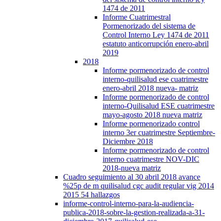
1474 de 2011
Informe Cuatrimestral
Pormenorizado del sistema de
Control Interno Ley 1474 de 2011
estatuto anticorrupción enero-abril
2019
2018
Informe pormenorizado de control
interno-quilisalud ese cuatrimestre
enero-abril 2018 nueva- matriz
Informe pormenorizado de control
interno-Quilisalud ESE cuatrimestre
mayo-agosto 2018 nueva matriz
Informe pormenorizado control
interno 3er cuatrimestre Septiembre-
Diciembre 2018
Informe pormenorizado de control
interno cuatrimestre NOV-DIC
2018-nueva matriz
Cuadro seguimiento al 30 abril 2018 avance
%25p de m quilisalud cgc audit regular vig 2014
2015 54 hallazgos
informe-control-interno-para-la-audiencia-
publica-2018-sobre-la-gestion-realizada-a-31-