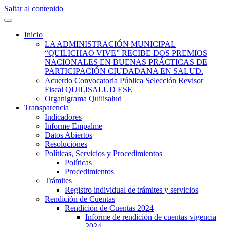
Saltar al contenido
Quilisalud Somos Todos
Quilisalud
Inicio
LA ADMINISTRACIÓN MUNICIPAL
“QUILICHAO VIVE” RECIBE DOS PREMIOS
NACIONALES EN BUENAS PRÁCTICAS DE
PARTICIPACIÓN CIUDADANA EN SALUD.
Acuerdo Convocatoria Pública Selección Revisor
Fiscal QUILISALUD ESE
Organigrama Quilisalud
Transparencia
Indicadores
Informe Empalme
Datos Abiertos
Resoluciones
Políticas, Servicios y Procedimientos
Políticas
Procedimientos
Trámites
Registro individual de trámites y servicios
Rendición de Cuentas
Rendición de Cuentas 2024
Informe de rendición de cuentas vigencia
2024