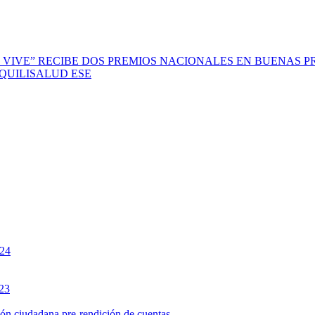
 VIVE” RECIBE DOS PREMIOS NACIONALES EN BUENAS P
scal QUILISALUD ESE
024
023
ción ciudadana pre-rendición de cuentas