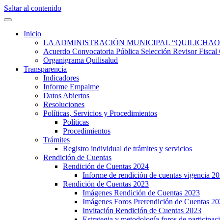
Saltar al contenido
Quilisalud Somos Todos
Quilisalud
Inicio
LA ADMINISTRACIÓN MUNICIPAL “QUILICHAO
Acuerdo Convocatoria Pública Selección Revisor Fi
Organigrama Quilisalud
Transparencia
Indicadores
Informe Empalme
Datos Abiertos
Resoluciones
Políticas, Servicios y Procedimientos
Políticas
Procedimientos
Trámites
Registro individual de trámites y servicios
Rendición de Cuentas
Rendición de Cuentas 2024
Informe de rendición de cuentas vigencia 2
Rendición de Cuentas 2023
Imágenes Rendición de Cuentas 2023
Imágenes Foros Prerendición de Cuentas 2
Invitación Rendición de Cuentas 2023
Estrategia y metodología foros de participa