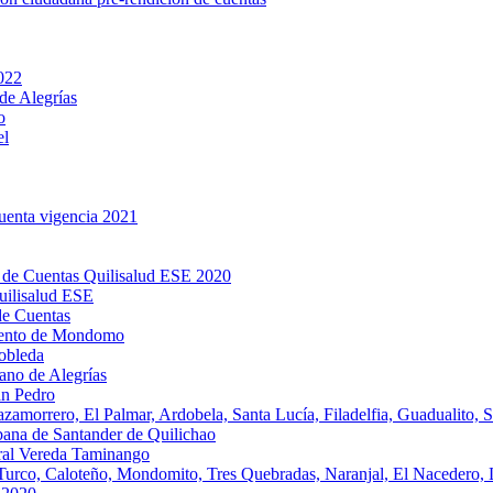
2022
de Alegrías
o
el
cuenta vigencia 2021
 de Cuentas Quilisalud ESE 2020
uilisalud ESE
de Cuentas
miento de Mondomo
obleda
ano de Alegrías
an Pedro
amorrero, El Palmar, Ardobela, Santa Lucía, Filadelfia, Guadualito, S
bana de Santander de Quilichao
ral Vereda Taminango
 Turco, Caloteño, Mondomito, Tres Quebradas, Naranjal, El Nacedero