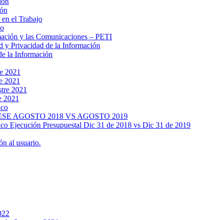
ión
ión
 en el Trabajo
no
rmación y las Comunicaciones – PETI
d y Privacidad de la Información
de la Información
re 2021
re 2021
stre 2021
e 2021
ico
SE AGOSTO 2018 VS AGOSTO 2019
lico Ejecución Presupuestal Dic 31 de 2018 vs Dic 31 de 2019
n al usuario.
022