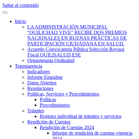
Saltar al contenido
Quilisalud Somos Todos
Quilisalud
Inicio
LA ADMINISTRACIÓN MUNICIPAL
“QUILICHAO VIVE” RECIBE DOS PREMIOS
NACIONALES EN BUENAS PRÁCTICAS DE
PARTICIPACIÓN CIUDADANA EN SALUD.
Acuerdo Convocatoria Pública Selección Revisor
Fiscal QUILISALUD ESE
Organigrama Quilisalud
Transparencia
Indicadores
Informe Empalme
Datos Abiertos
Resoluciones
Políticas, Servicios y Procedimientos
Políticas
Procedimientos
Trámites
Registro individual de trámites y servicios
Rendición de Cuentas
Rendición de Cuentas 2024
Informe de rendición de cuentas vigencia
2024