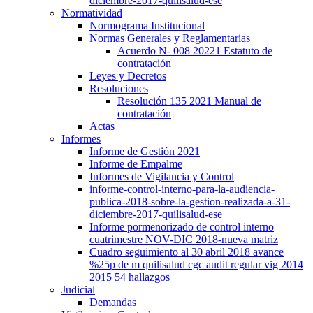
diciembre-2017-quilisalud-ese
Normatividad
Normograma Institucional
Normas Generales y Reglamentarias
Acuerdo N- 008 20221 Estatuto de
contratación
Leyes y Decretos
Resoluciones
Resolución 135 2021 Manual de
contratación
Actas
Informes
Informe de Gestión 2021
Informe de Empalme
Informes de Vigilancia y Control
informe-control-interno-para-la-audiencia-
publica-2018-sobre-la-gestion-realizada-a-31-
diciembre-2017-quilisalud-ese
Informe pormenorizado de control interno
cuatrimestre NOV-DIC 2018-nueva matriz
Cuadro seguimiento al 30 abril 2018 avance
%25p de m quilisalud cgc audit regular vig 2014
2015 54 hallazgos
Judicial
Demandas