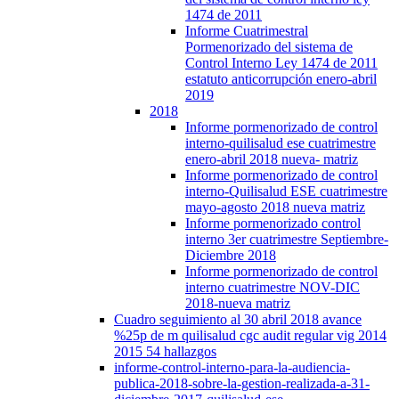
1474 de 2011
Informe Cuatrimestral
Pormenorizado del sistema de
Control Interno Ley 1474 de 2011
estatuto anticorrupción enero-abril
2019
2018
Informe pormenorizado de control
interno-quilisalud ese cuatrimestre
enero-abril 2018 nueva- matriz
Informe pormenorizado de control
interno-Quilisalud ESE cuatrimestre
mayo-agosto 2018 nueva matriz
Informe pormenorizado control
interno 3er cuatrimestre Septiembre-
Diciembre 2018
Informe pormenorizado de control
interno cuatrimestre NOV-DIC
2018-nueva matriz
Cuadro seguimiento al 30 abril 2018 avance
%25p de m quilisalud cgc audit regular vig 2014
2015 54 hallazgos
informe-control-interno-para-la-audiencia-
publica-2018-sobre-la-gestion-realizada-a-31-