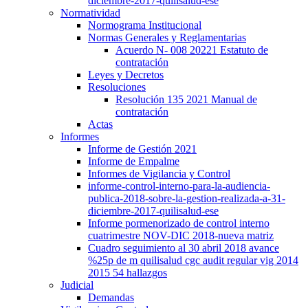
diciembre-2017-quilisalud-ese
Normatividad
Normograma Institucional
Normas Generales y Reglamentarias
Acuerdo N- 008 20221 Estatuto de
contratación
Leyes y Decretos
Resoluciones
Resolución 135 2021 Manual de
contratación
Actas
Informes
Informe de Gestión 2021
Informe de Empalme
Informes de Vigilancia y Control
informe-control-interno-para-la-audiencia-
publica-2018-sobre-la-gestion-realizada-a-31-
diciembre-2017-quilisalud-ese
Informe pormenorizado de control interno
cuatrimestre NOV-DIC 2018-nueva matriz
Cuadro seguimiento al 30 abril 2018 avance
%25p de m quilisalud cgc audit regular vig 2014
2015 54 hallazgos
Judicial
Demandas