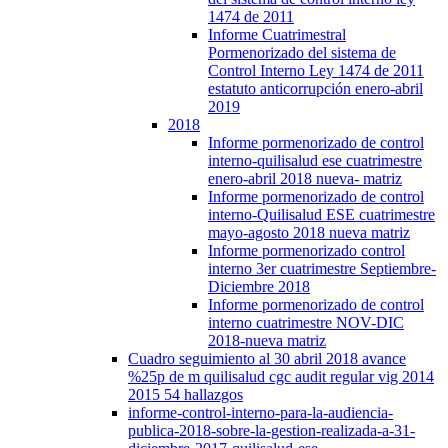
1474 de 2011
Informe Cuatrimestral
Pormenorizado del sistema de
Control Interno Ley 1474 de 2011
estatuto anticorrupción enero-abril
2019
2018
Informe pormenorizado de control
interno-quilisalud ese cuatrimestre
enero-abril 2018 nueva- matriz
Informe pormenorizado de control
interno-Quilisalud ESE cuatrimestre
mayo-agosto 2018 nueva matriz
Informe pormenorizado control
interno 3er cuatrimestre Septiembre-
Diciembre 2018
Informe pormenorizado de control
interno cuatrimestre NOV-DIC
2018-nueva matriz
Cuadro seguimiento al 30 abril 2018 avance
%25p de m quilisalud cgc audit regular vig 2014
2015 54 hallazgos
informe-control-interno-para-la-audiencia-
publica-2018-sobre-la-gestion-realizada-a-31-