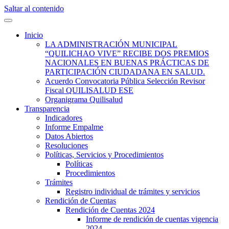
Saltar al contenido
Quilisalud Somos Todos
Quilisalud
Inicio
LA ADMINISTRACIÓN MUNICIPAL
“QUILICHAO VIVE” RECIBE DOS PREMIOS
NACIONALES EN BUENAS PRÁCTICAS DE
PARTICIPACIÓN CIUDADANA EN SALUD.
Acuerdo Convocatoria Pública Selección Revisor
Fiscal QUILISALUD ESE
Organigrama Quilisalud
Transparencia
Indicadores
Informe Empalme
Datos Abiertos
Resoluciones
Políticas, Servicios y Procedimientos
Políticas
Procedimientos
Trámites
Registro individual de trámites y servicios
Rendición de Cuentas
Rendición de Cuentas 2024
Informe de rendición de cuentas vigencia
2024