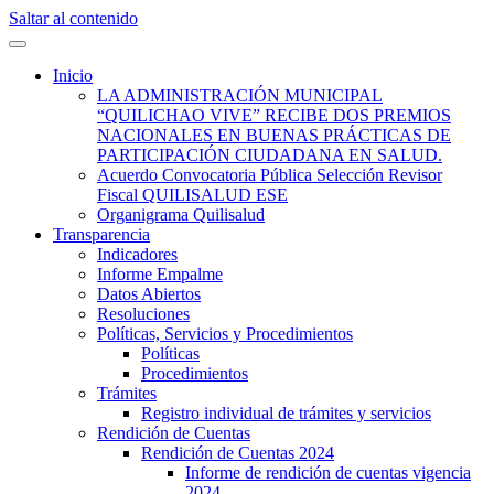
Saltar al contenido
Quilisalud Somos Todos
Quilisalud
Inicio
LA ADMINISTRACIÓN MUNICIPAL
“QUILICHAO VIVE” RECIBE DOS PREMIOS
NACIONALES EN BUENAS PRÁCTICAS DE
PARTICIPACIÓN CIUDADANA EN SALUD.
Acuerdo Convocatoria Pública Selección Revisor
Fiscal QUILISALUD ESE
Organigrama Quilisalud
Transparencia
Indicadores
Informe Empalme
Datos Abiertos
Resoluciones
Políticas, Servicios y Procedimientos
Políticas
Procedimientos
Trámites
Registro individual de trámites y servicios
Rendición de Cuentas
Rendición de Cuentas 2024
Informe de rendición de cuentas vigencia
2024