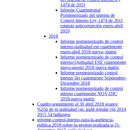
1474 de 2011
Informe Cuatrimestral
Pormenorizado del sistema de
Control Interno Ley 1474 de 2011
estatuto anticorrupción enero-abril
2019
2018
Informe pormenorizado de control
interno-quilisalud ese cuatrimestre
enero-abril 2018 nueva- matriz
Informe pormenorizado de control
interno-Quilisalud ESE cuatrimestre
mayo-agosto 2018 nueva matriz
Informe pormenorizado control
interno 3er cuatrimestre Septiembre-
Diciembre 2018
Informe pormenorizado de control
interno cuatrimestre NOV-DIC
2018-nueva matriz
Cuadro seguimiento al 30 abril 2018 avance
%25p de m quilisalud cgc audit regular vig 2014
2015 54 hallazgos
informe-control-interno-para-la-audiencia-
publica-2018-sobre-la-gestion-realizada-a-31-