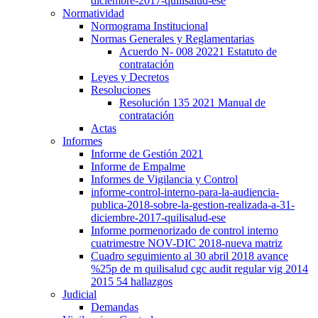
diciembre-2017-quilisalud-ese
Normatividad
Normograma Institucional
Normas Generales y Reglamentarias
Acuerdo N- 008 20221 Estatuto de
contratación
Leyes y Decretos
Resoluciones
Resolución 135 2021 Manual de
contratación
Actas
Informes
Informe de Gestión 2021
Informe de Empalme
Informes de Vigilancia y Control
informe-control-interno-para-la-audiencia-
publica-2018-sobre-la-gestion-realizada-a-31-
diciembre-2017-quilisalud-ese
Informe pormenorizado de control interno
cuatrimestre NOV-DIC 2018-nueva matriz
Cuadro seguimiento al 30 abril 2018 avance
%25p de m quilisalud cgc audit regular vig 2014
2015 54 hallazgos
Judicial
Demandas