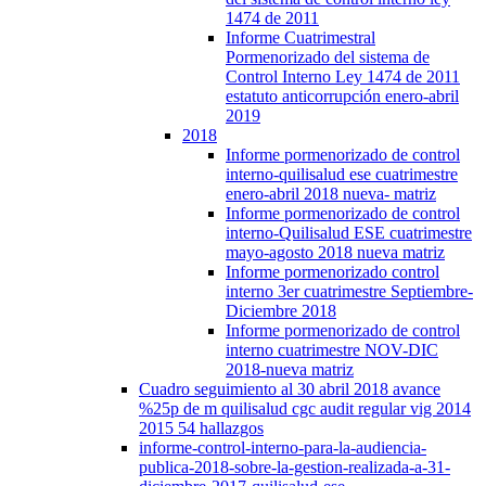
1474 de 2011
Informe Cuatrimestral
Pormenorizado del sistema de
Control Interno Ley 1474 de 2011
estatuto anticorrupción enero-abril
2019
2018
Informe pormenorizado de control
interno-quilisalud ese cuatrimestre
enero-abril 2018 nueva- matriz
Informe pormenorizado de control
interno-Quilisalud ESE cuatrimestre
mayo-agosto 2018 nueva matriz
Informe pormenorizado control
interno 3er cuatrimestre Septiembre-
Diciembre 2018
Informe pormenorizado de control
interno cuatrimestre NOV-DIC
2018-nueva matriz
Cuadro seguimiento al 30 abril 2018 avance
%25p de m quilisalud cgc audit regular vig 2014
2015 54 hallazgos
informe-control-interno-para-la-audiencia-
publica-2018-sobre-la-gestion-realizada-a-31-