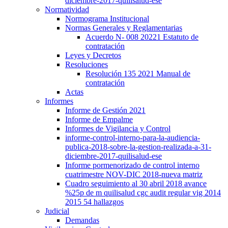
diciembre-2017-quilisalud-ese
Normatividad
Normograma Institucional
Normas Generales y Reglamentarias
Acuerdo N- 008 20221 Estatuto de
contratación
Leyes y Decretos
Resoluciones
Resolución 135 2021 Manual de
contratación
Actas
Informes
Informe de Gestión 2021
Informe de Empalme
Informes de Vigilancia y Control
informe-control-interno-para-la-audiencia-
publica-2018-sobre-la-gestion-realizada-a-31-
diciembre-2017-quilisalud-ese
Informe pormenorizado de control interno
cuatrimestre NOV-DIC 2018-nueva matriz
Cuadro seguimiento al 30 abril 2018 avance
%25p de m quilisalud cgc audit regular vig 2014
2015 54 hallazgos
Judicial
Demandas