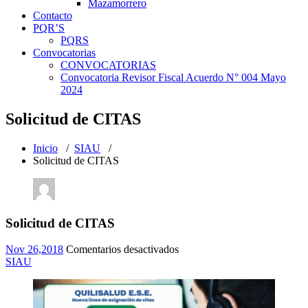
Mazamorrero
Contacto
PQR’S
PQRS
Convocatorias
CONVOCATORIAS
Convocatoria Revisor Fiscal Acuerdo N° 004 Mayo
2024
Solicitud de CITAS
Inicio
/
SIAU
/
Solicitud de CITAS
Solicitud de CITAS
en
Nov 26,2018
Comentarios desactivados
Solicitud
SIAU
de
CITAS