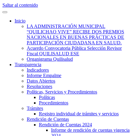
Saltar al contenido
Quilisalud Somos Todos
Quilisalud
Inicio
LA ADMINISTRACIÓN MUNICIPAL
“QUILICHAO VIVE” RECIBE DOS PREMIOS
NACIONALES EN BUENAS PRÁCTICAS DE
PARTICIPACIÓN CIUDADANA EN SALUD.
Acuerdo Convocatoria Pública Selección Revisor
Fiscal QUILISALUD ESE
Organigrama Quilisalud
Transparencia
Indicadores
Informe Empalme
Datos Abiertos
Resoluciones
Políticas, Servicios y Procedimientos
Políticas
Procedimientos
Trámites
Registro individual de trámites y servicios
Rendición de Cuentas
Rendición de Cuentas 2024
Informe de rendición de cuentas vigencia
2024