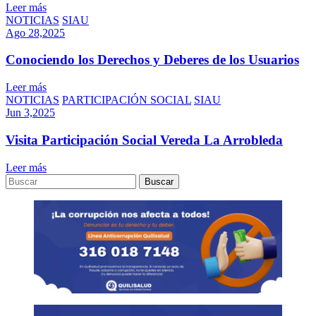
Leer más
NOTICIAS
SIAU
Ago 28,2025
Conociendo los Derechos y Deberes de los Usuarios
Leer más
NOTICIAS
PARTICIPACIÓN SOCIAL
SIAU
Jun 3,2025
Visita Participación Social Vereda La Arrobleda
Leer más