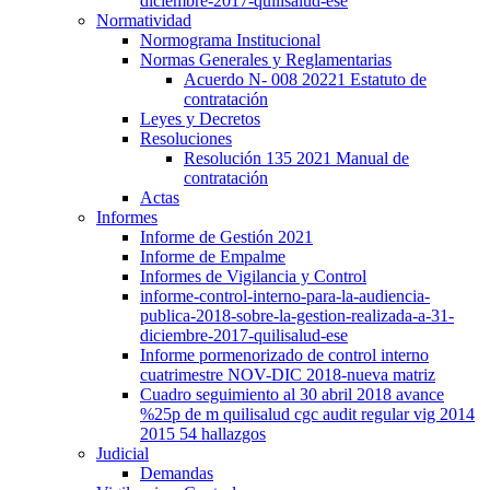
diciembre-2017-quilisalud-ese
Normatividad
Normograma Institucional
Normas Generales y Reglamentarias
Acuerdo N- 008 20221 Estatuto de
contratación
Leyes y Decretos
Resoluciones
Resolución 135 2021 Manual de
contratación
Actas
Informes
Informe de Gestión 2021
Informe de Empalme
Informes de Vigilancia y Control
informe-control-interno-para-la-audiencia-
publica-2018-sobre-la-gestion-realizada-a-31-
diciembre-2017-quilisalud-ese
Informe pormenorizado de control interno
cuatrimestre NOV-DIC 2018-nueva matriz
Cuadro seguimiento al 30 abril 2018 avance
%25p de m quilisalud cgc audit regular vig 2014
2015 54 hallazgos
Judicial
Demandas