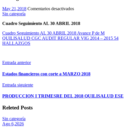
en
May 21,2018
Comentarios desactivados
Cuadro
Sin categoría
seguimiento
Cuadro Seguimiento AL 30 ABRIL 2018
al
30
Cuadro Seguimiento AL 30 ABRIL 2018 Avance P de M
abril
QUILISALUD CGC AUDIT REGULAR VIG 2014 – 2015 54
2018
HALLAZGOS
avance
%25p
de
m
Entrada anterior
quilisalud
cgc
Estados financieros con corte a MARZO 2018
audit
regular
Entrada siguiente
vig
2014
2015
PRODUCCION I TRIMESRE DEL 2018 QUILISALUD ESE
54
hallazgos
Releted Posts
Sin categoría
Ago 6,2026