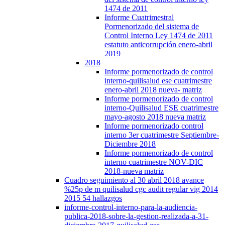
1474 de 2011
Informe Cuatrimestral
Pormenorizado del sistema de
Control Interno Ley 1474 de 2011
estatuto anticorrupción enero-abril
2019
2018
Informe pormenorizado de control
interno-quilisalud ese cuatrimestre
enero-abril 2018 nueva- matriz
Informe pormenorizado de control
interno-Quilisalud ESE cuatrimestre
mayo-agosto 2018 nueva matriz
Informe pormenorizado control
interno 3er cuatrimestre Septiembre-
Diciembre 2018
Informe pormenorizado de control
interno cuatrimestre NOV-DIC
2018-nueva matriz
Cuadro seguimiento al 30 abril 2018 avance
%25p de m quilisalud cgc audit regular vig 2014
2015 54 hallazgos
informe-control-interno-para-la-audiencia-
publica-2018-sobre-la-gestion-realizada-a-31-