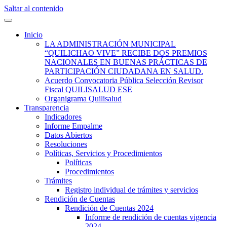
Saltar al contenido
Quilisalud Somos Todos
Quilisalud
Inicio
LA ADMINISTRACIÓN MUNICIPAL
“QUILICHAO VIVE” RECIBE DOS PREMIOS
NACIONALES EN BUENAS PRÁCTICAS DE
PARTICIPACIÓN CIUDADANA EN SALUD.
Acuerdo Convocatoria Pública Selección Revisor
Fiscal QUILISALUD ESE
Organigrama Quilisalud
Transparencia
Indicadores
Informe Empalme
Datos Abiertos
Resoluciones
Políticas, Servicios y Procedimientos
Políticas
Procedimientos
Trámites
Registro individual de trámites y servicios
Rendición de Cuentas
Rendición de Cuentas 2024
Informe de rendición de cuentas vigencia
2024