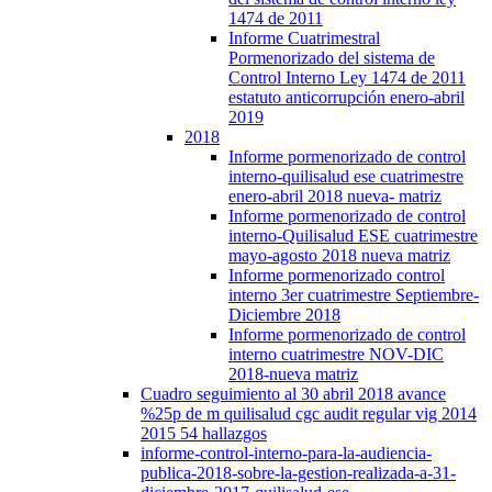
1474 de 2011
Informe Cuatrimestral
Pormenorizado del sistema de
Control Interno Ley 1474 de 2011
estatuto anticorrupción enero-abril
2019
2018
Informe pormenorizado de control
interno-quilisalud ese cuatrimestre
enero-abril 2018 nueva- matriz
Informe pormenorizado de control
interno-Quilisalud ESE cuatrimestre
mayo-agosto 2018 nueva matriz
Informe pormenorizado control
interno 3er cuatrimestre Septiembre-
Diciembre 2018
Informe pormenorizado de control
interno cuatrimestre NOV-DIC
2018-nueva matriz
Cuadro seguimiento al 30 abril 2018 avance
%25p de m quilisalud cgc audit regular vig 2014
2015 54 hallazgos
informe-control-interno-para-la-audiencia-
publica-2018-sobre-la-gestion-realizada-a-31-