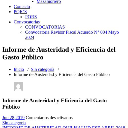
Mazamorrero
Contacto
PQR’S
PQRS
Convocatorias
CONVOCATORIAS
Convocatoria Revisor Fiscal Acuerdo N° 004 Mayo
2024
Informe de Austeridad y Eficiencia del
Gasto Público
Inicio
/
Sin categoría
/
Informe de Austeridad y Eficiencia del Gasto Público
Informe de Austeridad y Eficiencia del Gasto
Público
en
Jun 28,2019
Comentarios desactivados
Informe
Sin categoría
de
INFORME DE AUSTERIDAD QUILISALUD ESE ABRIL 2018