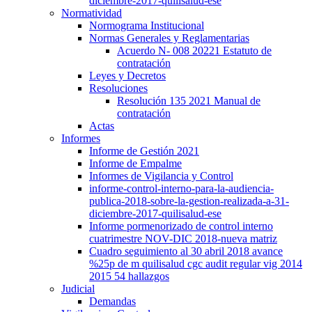
diciembre-2017-quilisalud-ese
Normatividad
Normograma Institucional
Normas Generales y Reglamentarias
Acuerdo N- 008 20221 Estatuto de
contratación
Leyes y Decretos
Resoluciones
Resolución 135 2021 Manual de
contratación
Actas
Informes
Informe de Gestión 2021
Informe de Empalme
Informes de Vigilancia y Control
informe-control-interno-para-la-audiencia-
publica-2018-sobre-la-gestion-realizada-a-31-
diciembre-2017-quilisalud-ese
Informe pormenorizado de control interno
cuatrimestre NOV-DIC 2018-nueva matriz
Cuadro seguimiento al 30 abril 2018 avance
%25p de m quilisalud cgc audit regular vig 2014
2015 54 hallazgos
Judicial
Demandas