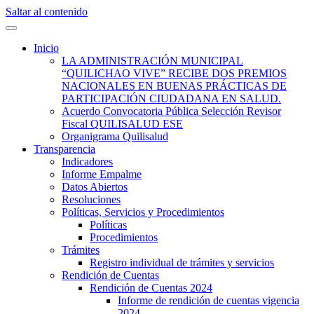
Saltar al contenido
Quilisalud Somos Todos
Quilisalud
Inicio
LA ADMINISTRACIÓN MUNICIPAL
“QUILICHAO VIVE” RECIBE DOS PREMIOS
NACIONALES EN BUENAS PRÁCTICAS DE
PARTICIPACIÓN CIUDADANA EN SALUD.
Acuerdo Convocatoria Pública Selección Revisor
Fiscal QUILISALUD ESE
Organigrama Quilisalud
Transparencia
Indicadores
Informe Empalme
Datos Abiertos
Resoluciones
Políticas, Servicios y Procedimientos
Políticas
Procedimientos
Trámites
Registro individual de trámites y servicios
Rendición de Cuentas
Rendición de Cuentas 2024
Informe de rendición de cuentas vigencia
2024