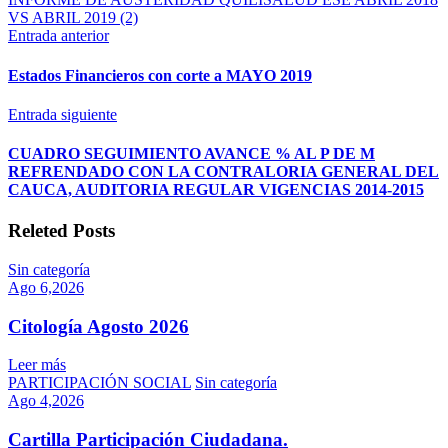
Austeridad
VS ABRIL 2019 (2)
y
Entrada anterior
Eficiencia
del
Estados Financieros con corte a MAYO 2019
Gasto
Público
Entrada siguiente
CUADRO SEGUIMIENTO AVANCE % AL P DE M
REFRENDADO CON LA CONTRALORIA GENERAL DEL
CAUCA, AUDITORIA REGULAR VIGENCIAS 2014-2015
Releted Posts
Sin categoría
Ago 6,2026
Citología Agosto 2026
Leer más
PARTICIPACIÓN SOCIAL
Sin categoría
Ago 4,2026
Cartilla Participación Ciudadana.