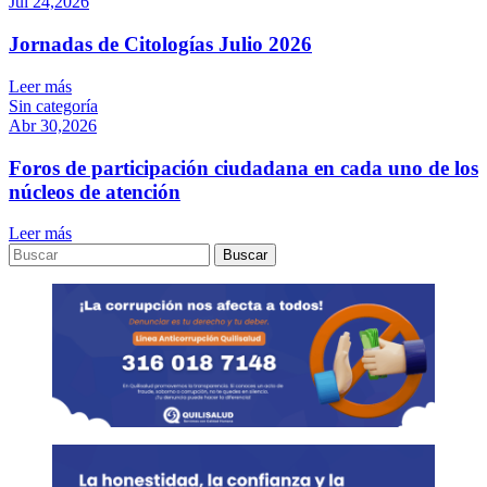
Jul 24,2026
Jornadas de Citologías Julio 2026
Leer más
Sin categoría
Abr 30,2026
Foros de participación ciudadana en cada uno de los
núcleos de atención
Leer más