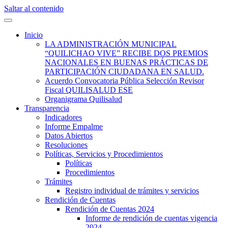
Saltar al contenido
Quilisalud Somos Todos
Quilisalud
Inicio
LA ADMINISTRACIÓN MUNICIPAL
“QUILICHAO VIVE” RECIBE DOS PREMIOS
NACIONALES EN BUENAS PRÁCTICAS DE
PARTICIPACIÓN CIUDADANA EN SALUD.
Acuerdo Convocatoria Pública Selección Revisor
Fiscal QUILISALUD ESE
Organigrama Quilisalud
Transparencia
Indicadores
Informe Empalme
Datos Abiertos
Resoluciones
Políticas, Servicios y Procedimientos
Políticas
Procedimientos
Trámites
Registro individual de trámites y servicios
Rendición de Cuentas
Rendición de Cuentas 2024
Informe de rendición de cuentas vigencia
2024