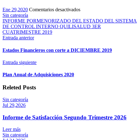
en
Ene 29,2020
Comentarios desactivados
Informe
Sin categoría
cuatrimestral
INFORME PORMENORIZADO DEL ESTADO DEL SISTEMA
pormenorizado
DE CONTROL INTERNO QUILISALUD 3ER
3er
CUATRIMESTRE 2019
Sep-
Entrada anterior
Dic
de
Estados Financieros con corte a DICIEMBRE 2019
2019
del
Entrada siguiente
sistema
de
Plan Anual de Adquisiciones 2020
control
interno
Releted Posts
ley
1474
de
Sin categoría
2011
Jul 29,2026
Informe de Satisfacción Segundo Trimestre 2026
Leer más
Sin categoría