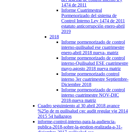
1474 de 2011
Informe Cuatrimestral
Pormenorizado del sistema de
Control Interno Ley 1474 de 2011
estatuto anticorrupción enero-abril
2019
2018
Informe pormenorizado de control
interno-quilisalud ese cuatrimestre
enero-abril 2018 nueva- matriz
Informe pormenorizado de control
interno-Quilisalud ESE cuatrimestre
mayo-agosto 2018 nueva matriz
Informe pormenorizado control
interno 3er cuatrimestre Septiembre-
Diciembre 2018
Informe pormenorizado de control
interno cuatrimestre NOV-DIC
2018-nueva matriz
Cuadro seguimiento al 30 abril 2018 avance
%25p de m quilisalud cgc audit regular vig 2014
2015 54 hallazgos
informe-control-interno-para-la-audiencia-
publica-2018-sobre-la-gestion-realizada-a-31-