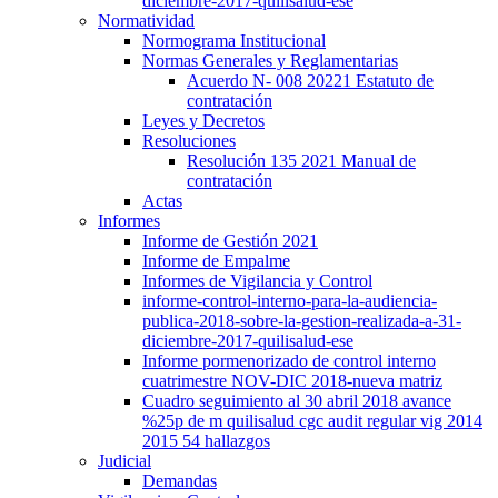
diciembre-2017-quilisalud-ese
Normatividad
Normograma Institucional
Normas Generales y Reglamentarias
Acuerdo N- 008 20221 Estatuto de
contratación
Leyes y Decretos
Resoluciones
Resolución 135 2021 Manual de
contratación
Actas
Informes
Informe de Gestión 2021
Informe de Empalme
Informes de Vigilancia y Control
informe-control-interno-para-la-audiencia-
publica-2018-sobre-la-gestion-realizada-a-31-
diciembre-2017-quilisalud-ese
Informe pormenorizado de control interno
cuatrimestre NOV-DIC 2018-nueva matriz
Cuadro seguimiento al 30 abril 2018 avance
%25p de m quilisalud cgc audit regular vig 2014
2015 54 hallazgos
Judicial
Demandas