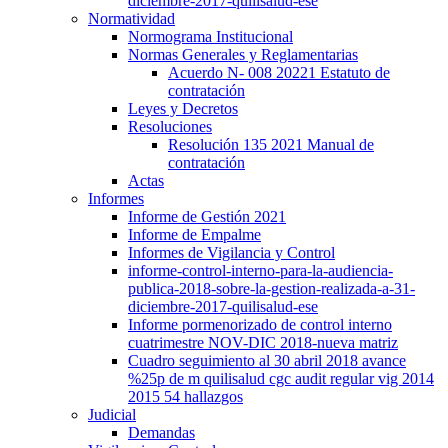
diciembre-2017-quilisalud-ese
Normatividad
Normograma Institucional
Normas Generales y Reglamentarias
Acuerdo N- 008 20221 Estatuto de
contratación
Leyes y Decretos
Resoluciones
Resolución 135 2021 Manual de
contratación
Actas
Informes
Informe de Gestión 2021
Informe de Empalme
Informes de Vigilancia y Control
informe-control-interno-para-la-audiencia-
publica-2018-sobre-la-gestion-realizada-a-31-
diciembre-2017-quilisalud-ese
Informe pormenorizado de control interno
cuatrimestre NOV-DIC 2018-nueva matriz
Cuadro seguimiento al 30 abril 2018 avance
%25p de m quilisalud cgc audit regular vig 2014
2015 54 hallazgos
Judicial
Demandas