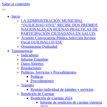
Saltar al contenido
Quilisalud Somos Todos
Quilisalud
Inicio
LA ADMINISTRACIÓN MUNICIPAL
“QUILICHAO VIVE” RECIBE DOS PREMIOS
NACIONALES EN BUENAS PRÁCTICAS DE
PARTICIPACIÓN CIUDADANA EN SALUD.
Acuerdo Convocatoria Pública Selección Revisor
Fiscal QUILISALUD ESE
Organigrama Quilisalud
Transparencia
Indicadores
Informe Empalme
Datos Abiertos
Resoluciones
Políticas, Servicios y Procedimientos
Políticas
Procedimientos
Trámites
Registro individual de trámites y servicios
Rendición de Cuentas
Rendición de Cuentas 2024
Informe de rendición de cuentas vigencia
2024