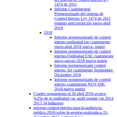
1474 de 2011
Informe Cuatrimestral
Pormenorizado del sistema de
Control Interno Ley 1474 de 2011
estatuto anticorrupción enero-abril
2019
2018
Informe pormenorizado de control
interno-quilisalud ese cuatrimestre
enero-abril 2018 nueva- matriz
Informe pormenorizado de control
interno-Quilisalud ESE cuatrimestre
mayo-agosto 2018 nueva matriz
Informe pormenorizado control
interno 3er cuatrimestre Septiembre-
Diciembre 2018
Informe pormenorizado de control
interno cuatrimestre NOV-DIC
2018-nueva matriz
Cuadro seguimiento al 30 abril 2018 avance
%25p de m quilisalud cgc audit regular vig 2014
2015 54 hallazgos
informe-control-interno-para-la-audiencia-
publica-2018-sobre-la-gestion-realizada-a-31-