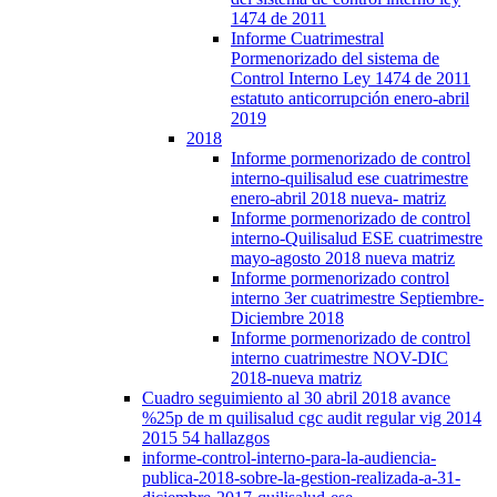
1474 de 2011
Informe Cuatrimestral
Pormenorizado del sistema de
Control Interno Ley 1474 de 2011
estatuto anticorrupción enero-abril
2019
2018
Informe pormenorizado de control
interno-quilisalud ese cuatrimestre
enero-abril 2018 nueva- matriz
Informe pormenorizado de control
interno-Quilisalud ESE cuatrimestre
mayo-agosto 2018 nueva matriz
Informe pormenorizado control
interno 3er cuatrimestre Septiembre-
Diciembre 2018
Informe pormenorizado de control
interno cuatrimestre NOV-DIC
2018-nueva matriz
Cuadro seguimiento al 30 abril 2018 avance
%25p de m quilisalud cgc audit regular vig 2014
2015 54 hallazgos
informe-control-interno-para-la-audiencia-
publica-2018-sobre-la-gestion-realizada-a-31-