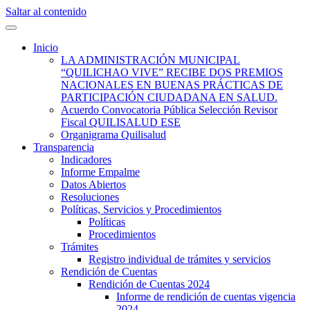
Saltar al contenido
Quilisalud Somos Todos
Quilisalud
Inicio
LA ADMINISTRACIÓN MUNICIPAL
“QUILICHAO VIVE” RECIBE DOS PREMIOS
NACIONALES EN BUENAS PRÁCTICAS DE
PARTICIPACIÓN CIUDADANA EN SALUD.
Acuerdo Convocatoria Pública Selección Revisor
Fiscal QUILISALUD ESE
Organigrama Quilisalud
Transparencia
Indicadores
Informe Empalme
Datos Abiertos
Resoluciones
Políticas, Servicios y Procedimientos
Políticas
Procedimientos
Trámites
Registro individual de trámites y servicios
Rendición de Cuentas
Rendición de Cuentas 2024
Informe de rendición de cuentas vigencia
2024