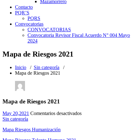
Mazamorrero
Contacto
PQR’S
PQRS
Convocatorias
CONVOCATORIAS
Convocatoria Revisor Fiscal Acuerdo N° 004 Mayo
2024
Mapa de Riesgos 2021
Inicio
/
Sin categoría
/
Mapa de Riesgos 2021
Mapa de Riesgos 2021
en
May 20,2021
Comentarios desactivados
Mapa
Sin categoría
de
Mapa Riesgos Humanización
Riesgos
2021