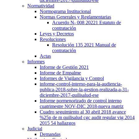
diciembre-2017-quilisalud-ese
Normatividad
Normograma Institucional
Normas Generales y Reglamentarias
Acuerdo N- 008 20221 Estatuto de
contratación
Leyes y Decretos
Resoluciones
Resolución 135 2021 Manual de
contratación
Actas
Informes
Informe de Gestión 2021
Informe de Empalme
Informes de Vigilancia y Control
informe-control-interno-para-la-audiencia-
publica-2018-sobre-la-gestion-realizada-a-31-
diciembre-2017-quilisalud-ese
Informe pormenorizado de control interno
cuatrimestre NOV-DIC 2018-nueva matriz
Cuadro seguimiento al 30 abril 2018 avance
%25p de m quilisalud cgc audit regular vig 2014
2015 54 hallazgos
Judicial
Demandas