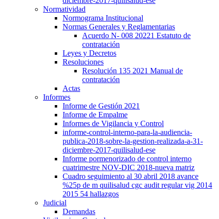
diciembre-2017-quilisalud-ese
Normatividad
Normograma Institucional
Normas Generales y Reglamentarias
Acuerdo N- 008 20221 Estatuto de
contratación
Leyes y Decretos
Resoluciones
Resolución 135 2021 Manual de
contratación
Actas
Informes
Informe de Gestión 2021
Informe de Empalme
Informes de Vigilancia y Control
informe-control-interno-para-la-audiencia-
publica-2018-sobre-la-gestion-realizada-a-31-
diciembre-2017-quilisalud-ese
Informe pormenorizado de control interno
cuatrimestre NOV-DIC 2018-nueva matriz
Cuadro seguimiento al 30 abril 2018 avance
%25p de m quilisalud cgc audit regular vig 2014
2015 54 hallazgos
Judicial
Demandas