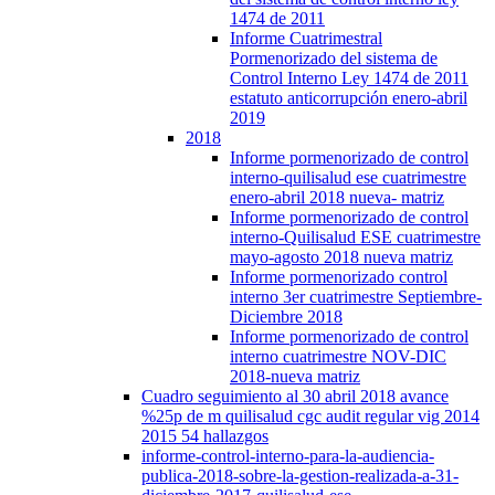
1474 de 2011
Informe Cuatrimestral
Pormenorizado del sistema de
Control Interno Ley 1474 de 2011
estatuto anticorrupción enero-abril
2019
2018
Informe pormenorizado de control
interno-quilisalud ese cuatrimestre
enero-abril 2018 nueva- matriz
Informe pormenorizado de control
interno-Quilisalud ESE cuatrimestre
mayo-agosto 2018 nueva matriz
Informe pormenorizado control
interno 3er cuatrimestre Septiembre-
Diciembre 2018
Informe pormenorizado de control
interno cuatrimestre NOV-DIC
2018-nueva matriz
Cuadro seguimiento al 30 abril 2018 avance
%25p de m quilisalud cgc audit regular vig 2014
2015 54 hallazgos
informe-control-interno-para-la-audiencia-
publica-2018-sobre-la-gestion-realizada-a-31-