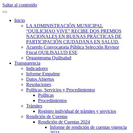
Saltar al contenido
Quilisalud Somos Todos
Quilisalud
Inicio
LA ADMINISTRACIÓN MUNICIPAL
“QUILICHAO VIVE” RECIBE DOS PREMIOS
NACIONALES EN BUENAS PRÁCTICAS DE
PARTICIPACIÓN CIUDADANA EN SALUD.
Acuerdo Convocatoria Pública Selección Revisor
Fiscal QUILISALUD ESE
Organigrama Quilisalud
Transparencia
Indicadores
Informe Empalme
Datos Abiertos
Resoluciones
Políticas, Servicios y Procedimientos
Políticas
Procedimientos
Trámites
Registro individual de trámites y servicios
Rendición de Cuentas
Rendición de Cuentas 2024
Informe de rendición de cuentas vigencia
2024