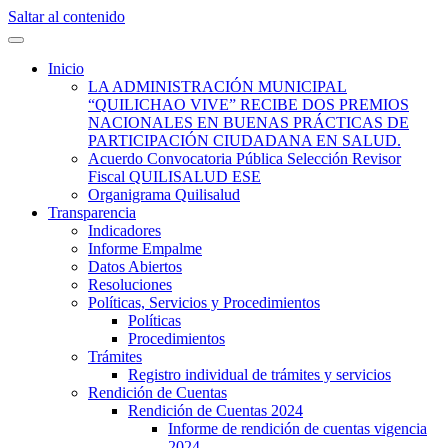
Saltar al contenido
Quilisalud Somos Todos
Quilisalud
Inicio
LA ADMINISTRACIÓN MUNICIPAL
“QUILICHAO VIVE” RECIBE DOS PREMIOS
NACIONALES EN BUENAS PRÁCTICAS DE
PARTICIPACIÓN CIUDADANA EN SALUD.
Acuerdo Convocatoria Pública Selección Revisor
Fiscal QUILISALUD ESE
Organigrama Quilisalud
Transparencia
Indicadores
Informe Empalme
Datos Abiertos
Resoluciones
Políticas, Servicios y Procedimientos
Políticas
Procedimientos
Trámites
Registro individual de trámites y servicios
Rendición de Cuentas
Rendición de Cuentas 2024
Informe de rendición de cuentas vigencia
2024