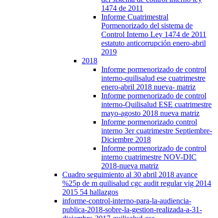
1474 de 2011
Informe Cuatrimestral
Pormenorizado del sistema de
Control Interno Ley 1474 de 2011
estatuto anticorrupción enero-abril
2019
2018
Informe pormenorizado de control
interno-quilisalud ese cuatrimestre
enero-abril 2018 nueva- matriz
Informe pormenorizado de control
interno-Quilisalud ESE cuatrimestre
mayo-agosto 2018 nueva matriz
Informe pormenorizado control
interno 3er cuatrimestre Septiembre-
Diciembre 2018
Informe pormenorizado de control
interno cuatrimestre NOV-DIC
2018-nueva matriz
Cuadro seguimiento al 30 abril 2018 avance
%25p de m quilisalud cgc audit regular vig 2014
2015 54 hallazgos
informe-control-interno-para-la-audiencia-
publica-2018-sobre-la-gestion-realizada-a-31-