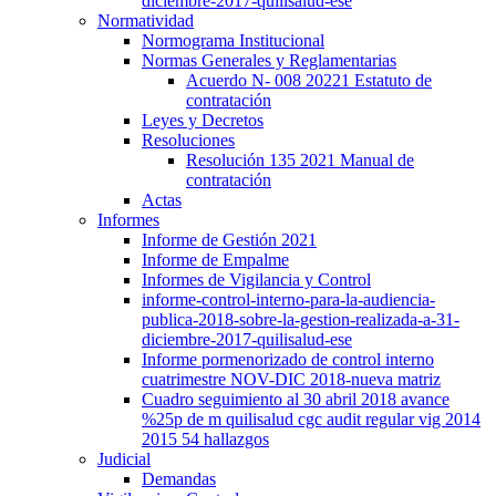
diciembre-2017-quilisalud-ese
Normatividad
Normograma Institucional
Normas Generales y Reglamentarias
Acuerdo N- 008 20221 Estatuto de
contratación
Leyes y Decretos
Resoluciones
Resolución 135 2021 Manual de
contratación
Actas
Informes
Informe de Gestión 2021
Informe de Empalme
Informes de Vigilancia y Control
informe-control-interno-para-la-audiencia-
publica-2018-sobre-la-gestion-realizada-a-31-
diciembre-2017-quilisalud-ese
Informe pormenorizado de control interno
cuatrimestre NOV-DIC 2018-nueva matriz
Cuadro seguimiento al 30 abril 2018 avance
%25p de m quilisalud cgc audit regular vig 2014
2015 54 hallazgos
Judicial
Demandas