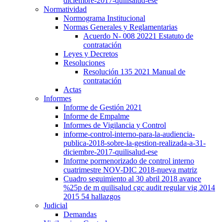
diciembre-2017-quilisalud-ese
Normatividad
Normograma Institucional
Normas Generales y Reglamentarias
Acuerdo N- 008 20221 Estatuto de
contratación
Leyes y Decretos
Resoluciones
Resolución 135 2021 Manual de
contratación
Actas
Informes
Informe de Gestión 2021
Informe de Empalme
Informes de Vigilancia y Control
informe-control-interno-para-la-audiencia-
publica-2018-sobre-la-gestion-realizada-a-31-
diciembre-2017-quilisalud-ese
Informe pormenorizado de control interno
cuatrimestre NOV-DIC 2018-nueva matriz
Cuadro seguimiento al 30 abril 2018 avance
%25p de m quilisalud cgc audit regular vig 2014
2015 54 hallazgos
Judicial
Demandas