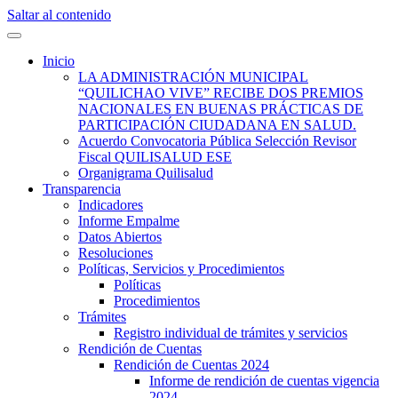
Saltar al contenido
Quilisalud Somos Todos
Quilisalud
Inicio
LA ADMINISTRACIÓN MUNICIPAL
“QUILICHAO VIVE” RECIBE DOS PREMIOS
NACIONALES EN BUENAS PRÁCTICAS DE
PARTICIPACIÓN CIUDADANA EN SALUD.
Acuerdo Convocatoria Pública Selección Revisor
Fiscal QUILISALUD ESE
Organigrama Quilisalud
Transparencia
Indicadores
Informe Empalme
Datos Abiertos
Resoluciones
Políticas, Servicios y Procedimientos
Políticas
Procedimientos
Trámites
Registro individual de trámites y servicios
Rendición de Cuentas
Rendición de Cuentas 2024
Informe de rendición de cuentas vigencia
2024