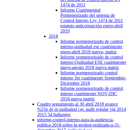
1474 de 2011
Informe Cuatrimestral
Pormenorizado del sistema de
Control Interno Ley 1474 de 2011
estatuto anticorrupción enero-abril
2019
2018
Informe pormenorizado de control
interno-quilisalud ese cuatrimestre
enero-abril 2018 nueva- matriz
Informe pormenorizado de control
interno-Quilisalud ESE cuatrimestre
mayo-agosto 2018 nueva matriz
Informe pormenorizado control
interno 3er cuatrimestre Septiembre-
Diciembre 2018
Informe pormenorizado de control
interno cuatrimestre NOV-DIC
2018-nueva matriz
Cuadro seguimiento al 30 abril 2018 avance
%25p de m quilisalud cgc audit regular vig 2014
2015 54 hallazgos
informe-control-interno-para-la-audiencia-
publica-2018-sobre-la-gestion-realizada-a-31-