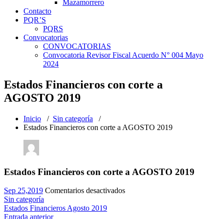
Mazamorrero
Contacto
PQR’S
PQRS
Convocatorias
CONVOCATORIAS
Convocatoria Revisor Fiscal Acuerdo N° 004 Mayo
2024
Estados Financieros con corte a
AGOSTO 2019
Inicio
/
Sin categoría
/
Estados Financieros con corte a AGOSTO 2019
Estados Financieros con corte a AGOSTO 2019
en
Sep 25,2019
Comentarios desactivados
Estados
Sin categoría
Financieros
Estados Financieros Agosto 2019
con
Entrada anterior