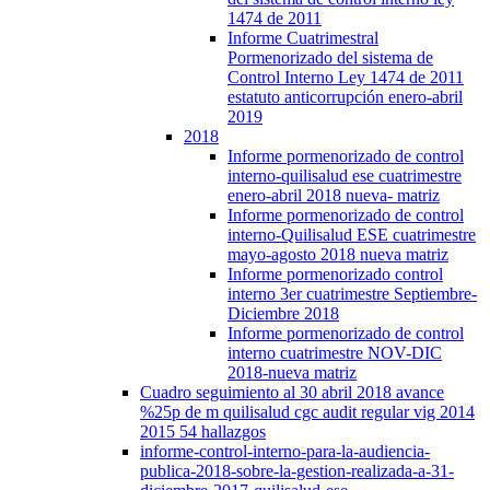
1474 de 2011
Informe Cuatrimestral
Pormenorizado del sistema de
Control Interno Ley 1474 de 2011
estatuto anticorrupción enero-abril
2019
2018
Informe pormenorizado de control
interno-quilisalud ese cuatrimestre
enero-abril 2018 nueva- matriz
Informe pormenorizado de control
interno-Quilisalud ESE cuatrimestre
mayo-agosto 2018 nueva matriz
Informe pormenorizado control
interno 3er cuatrimestre Septiembre-
Diciembre 2018
Informe pormenorizado de control
interno cuatrimestre NOV-DIC
2018-nueva matriz
Cuadro seguimiento al 30 abril 2018 avance
%25p de m quilisalud cgc audit regular vig 2014
2015 54 hallazgos
informe-control-interno-para-la-audiencia-
publica-2018-sobre-la-gestion-realizada-a-31-