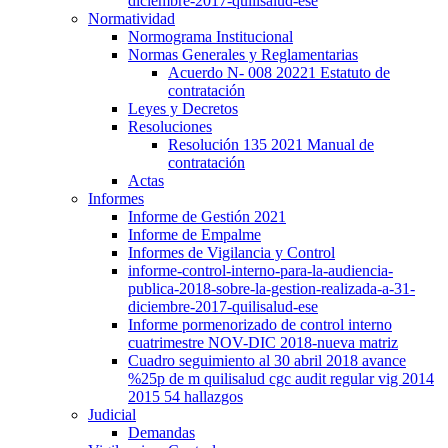
diciembre-2017-quilisalud-ese
Normatividad
Normograma Institucional
Normas Generales y Reglamentarias
Acuerdo N- 008 20221 Estatuto de
contratación
Leyes y Decretos
Resoluciones
Resolución 135 2021 Manual de
contratación
Actas
Informes
Informe de Gestión 2021
Informe de Empalme
Informes de Vigilancia y Control
informe-control-interno-para-la-audiencia-
publica-2018-sobre-la-gestion-realizada-a-31-
diciembre-2017-quilisalud-ese
Informe pormenorizado de control interno
cuatrimestre NOV-DIC 2018-nueva matriz
Cuadro seguimiento al 30 abril 2018 avance
%25p de m quilisalud cgc audit regular vig 2014
2015 54 hallazgos
Judicial
Demandas