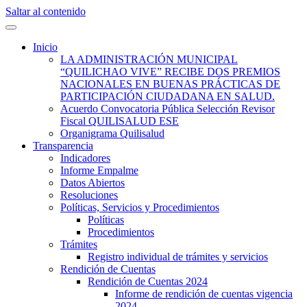
Saltar al contenido
Quilisalud Somos Todos
Quilisalud
Inicio
LA ADMINISTRACIÓN MUNICIPAL
“QUILICHAO VIVE” RECIBE DOS PREMIOS
NACIONALES EN BUENAS PRÁCTICAS DE
PARTICIPACIÓN CIUDADANA EN SALUD.
Acuerdo Convocatoria Pública Selección Revisor
Fiscal QUILISALUD ESE
Organigrama Quilisalud
Transparencia
Indicadores
Informe Empalme
Datos Abiertos
Resoluciones
Políticas, Servicios y Procedimientos
Políticas
Procedimientos
Trámites
Registro individual de trámites y servicios
Rendición de Cuentas
Rendición de Cuentas 2024
Informe de rendición de cuentas vigencia
2024