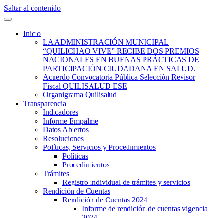
Saltar al contenido
Quilisalud Somos Todos
Quilisalud
Inicio
LA ADMINISTRACIÓN MUNICIPAL
“QUILICHAO VIVE” RECIBE DOS PREMIOS
NACIONALES EN BUENAS PRÁCTICAS DE
PARTICIPACIÓN CIUDADANA EN SALUD.
Acuerdo Convocatoria Pública Selección Revisor
Fiscal QUILISALUD ESE
Organigrama Quilisalud
Transparencia
Indicadores
Informe Empalme
Datos Abiertos
Resoluciones
Políticas, Servicios y Procedimientos
Políticas
Procedimientos
Trámites
Registro individual de trámites y servicios
Rendición de Cuentas
Rendición de Cuentas 2024
Informe de rendición de cuentas vigencia
2024