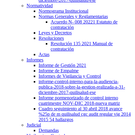
diciembre-2017-quilisalud-ese
Normatividad
Normograma Institucional
Normas Generales y Reglamentarias
Acuerdo N- 008 20221 Estatuto de
contratación
Leyes y Decretos
Resoluciones
Resolución 135 2021 Manual de
contratación
Actas
Informes
Informe de Gestión 2021
Informe de Empalme
Informes de Vigilancia y Control
informe-control-interno-para-la-audiencia-
publica-2018-sobre-la-gestion-realizada-a-31-
diciembre-2017-quilisalud-ese
Informe pormenorizado de control interno
cuatrimestre NOV-DIC 2018-nueva matriz
Cuadro seguimiento al 30 abril 2018 avance
%25p de m quilisalud cgc audit regular vig 2014
2015 54 hallazgos
Judicial
Demandas