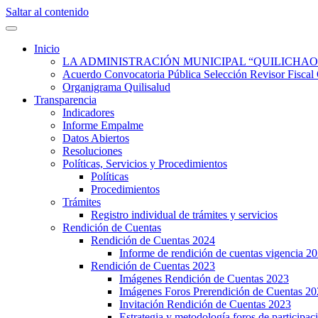
Saltar al contenido
Quilisalud Somos Todos
Quilisalud
Inicio
LA ADMINISTRACIÓN MUNICIPAL “QUILICHAO
Acuerdo Convocatoria Pública Selección Revisor Fi
Organigrama Quilisalud
Transparencia
Indicadores
Informe Empalme
Datos Abiertos
Resoluciones
Políticas, Servicios y Procedimientos
Políticas
Procedimientos
Trámites
Registro individual de trámites y servicios
Rendición de Cuentas
Rendición de Cuentas 2024
Informe de rendición de cuentas vigencia 2
Rendición de Cuentas 2023
Imágenes Rendición de Cuentas 2023
Imágenes Foros Prerendición de Cuentas 2
Invitación Rendición de Cuentas 2023
Estrategia y metodología foros de participa