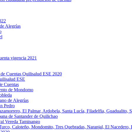
2022
de Alegrías
o
el
cuenta vigencia 2021
 de Cuentas Quilisalud ESE 2020
uilisalud ESE
de Cuentas
miento de Mondomo
obleda
ano de Alegrías
an Pedro
amorrero, El Palmar, Ardobela, Santa Lucía, Filadelfia, Guadualito, S
bana de Santander de Quilichao
ral Vereda Taminango
 Turco, Caloteño, Mondomito, Tres Quebradas, Naranjal, El Nacedero