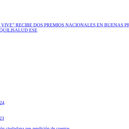
 VIVE” RECIBE DOS PREMIOS NACIONALES EN BUENAS P
scal QUILISALUD ESE
024
023
ción ciudadana pre-rendición de cuentas