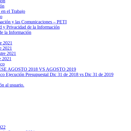
ión
ión
 en el Trabajo
no
rmación y las Comunicaciones – PETI
d y Privacidad de la Información
de la Información
re 2021
re 2021
stre 2021
e 2021
ico
SE AGOSTO 2018 VS AGOSTO 2019
lico Ejecución Presupuestal Dic 31 de 2018 vs Dic 31 de 2019
n al usuario.
022